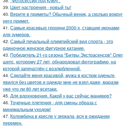
38.
"Фотосессия под Ключ".
39.
Цвет настроения - новый ты!
40.
Верите в приметы? Обычный веник, а сколько вокруг
него примет.
41.
Самые красивые героини 2000-х, ставшие иконами
для зумеров.
42.
Самый печальный олимпийский вид спорта - это
одиночное женское фигурное катание.
43.
Победитель 21-го сезона "Битвы Экстрасенсов" Олег
шепс, которому 27 лет, обнародовал фотографию, на
которой запечатлён с возлюбленной.
44.
Сделайте меня красивой, мужа в костюм оденьте,
явился без цветов и одежду мне не взял даже, маразм
уже что ли 80 лет всетаки.
45.
Для вдохновения. Какой у вас сейчас маникюр?
46.
Точечные плетения - для смены образа с
минимальным уходом!
47.
Коломбина в кресле у зеркала, вся в ожидании
перемен.