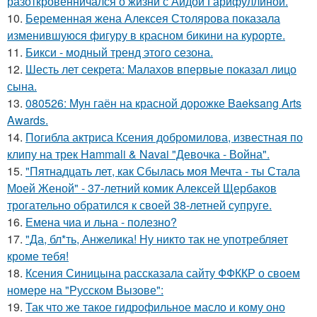
разоткровенничался о жизни с Аидой Гарифуллиной.
10.
Беременная жена Алексея Столярова показала
изменившуюся фигуру в красном бикини на курорте.
11.
Бикси - модный тренд этого сезона.
12.
Шесть лет секрета: Малахов впервые показал лицо
сына.
13.
080526: Мун гаён на красной дорожке Baeksang Arts
Awards.
14.
Погибла актриса Ксения добромилова, известная по
клипу на трек Hammali & Navai "Девочка - Война".
15.
"Пятнадцать лет, как Сбылась моя Мечта - ты Стала
Моей Женой" - 37-летний комик Алексей Щербаков
трогательно обратился к своей 38-летней супруге.
16.
Емена чиа и льна - полезно?
17.
"Да, бл*ть, Анжелика! Ну никто так не употребляет
кроме тебя!
18.
Ксения Синицына рассказала сайту ФФККР о своем
номере на "Русском Вызове":
19.
Так что же такое гидрофильное масло и кому оно