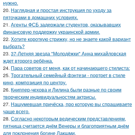
нужно.
20.
Наглядная и простая инструкция по уходу за
пяточками в домашних условиях.
21.
Агенты ФСБ задержали студентов, оказывавших
финансовую поддержку украинской армии.
22.
Хотите короткую стрижку, но не знаете какой вариант
выбрать?
23.
37-Летняя звезда "Молодёжки" Анна михайловская
ждет второго ребёнка.
24.
Пара советов от меня, как от начинающего стилиста:
25.
Трогательный семейный фэнтези - портрет в стиле
кино, композиция по центру.
26.
Книппер-чехова и Лилина были разные по своим
творческим индивидуальностям актрисы.
27.
Нашумевшая причёска, про которую вы спрашиваете
чаще всего.
28.
Согласно некоторым ведическим представлениям,
пятница считается днём Венеры и благоприятным днём
для поклонения богине Лакшми.