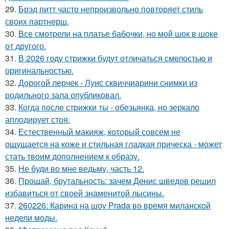
29.
Брэд питт часто непроизвольно повторяет стиль
своих партнерш.
30.
Все смотрели на платье бабочки, но мой шок в шоке
от другого.
31.
В 2026 году стрижки будут отличаться смелостью и
оригинальностью.
32.
Дорогой лерчек - Луис сквиччиарини снимки из
родильного зала опубликовал.
33.
Когда после стрижки ты - обезьянка, но зеркало
аплодирует стоя.
34.
Естественный макияж, который совсем не
ощущается на коже и стильная гладкая прическа - может
стать твоим дополнением к образу.
35.
Не буди во мне ведьму, часть 12.
36.
Прощай, брутальность: зачем Денис шведов решил
избавиться от своей знаменитой лысины.
37.
260226: Карина на шоу Prada во время миланской
недели моды.