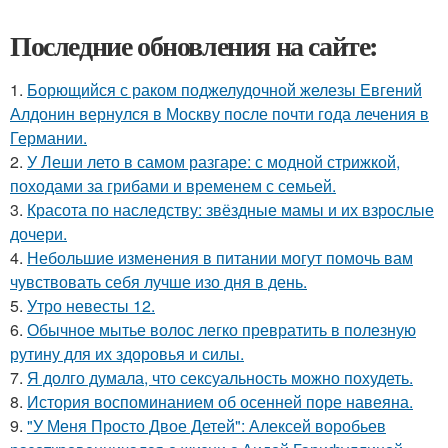
Последние обновления на сайте:
1.
Борющийся с раком поджелудочной железы Евгений
Алдонин вернулся в Москву после почти года лечения в
Германии.
2.
У Леши лето в самом разгаре: с модной стрижкой,
походами за грибами и временем с семьей.
3.
Красота по наследству: звёздные мамы и их взрослые
дочери.
4.
Небольшие изменения в питании могут помочь вам
чувствовать себя лучше изо дня в день.
5.
Утро невесты 12.
6.
Обычное мытье волос легко превратить в полезную
рутину для их здоровья и силы.
7.
Я долго думала, что сексуальность можно похудеть.
8.
История воспоминанием об осенней поре навеяна.
9.
"У Меня Просто Двое Детей": Алексей воробьев