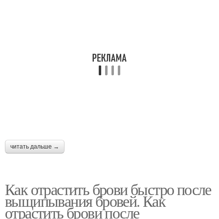
читать дальше →
Как отрастить брови быстро после
выщипывания бровей. Как
отрастить брови после