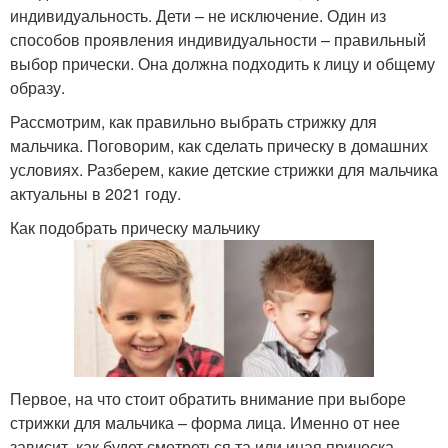
индивидуальность. Дети – не исключение. Один из
способов проявления индивидуальности – правильный
выбор прически. Она должна подходить к лицу и общему
образу.
Рассмотрим, как правильно выбрать стрижку для
мальчика. Поговорим, как сделать прическу в домашних
условиях. Разберем, какие детские стрижки для мальчика
актуальны в 2021 году.
Как подобрать прическу мальчику
Первое, на что стоит обратить внимание при выборе
стрижки для мальчика – форма лица. Именно от нее
зависит, как будет смотреться та или иная прическа.