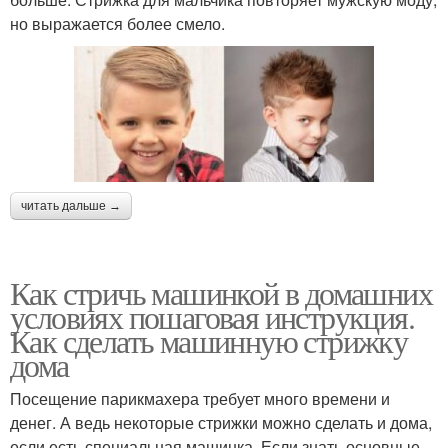
но выражается более смело.
читать дальше →
Как стричь машинкой в домашних
условиях пошаговая инструкция.
Как сделать машинную стрижку
дома
Посещение парикмахера требует много времени и
денег. А ведь некоторые стрижки можно сделать и дома,
если есть специальная машинка. Если знать основные