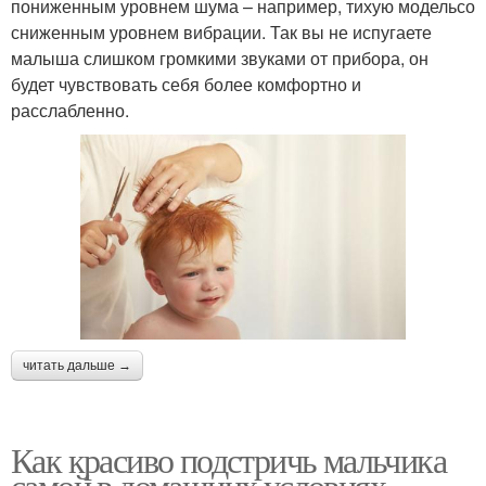
пониженным уровнем шума – например, тихую модельсо
сниженным уровнем вибрации. Так вы не испугаете
малыша слишком громкими звуками от прибора, он
будет чувствовать себя более комфортно и
расслабленно.
читать дальше →
Как красиво подстричь мальчика
самой в домашних условиях.