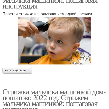
инструкция
Простая стрижка использованием одной насадки
читать дальше →
Стрижка мальчика машинкой дома
пошагово 2022 год. Стрижем
мальчика машинкой: пошаговая
инструкция