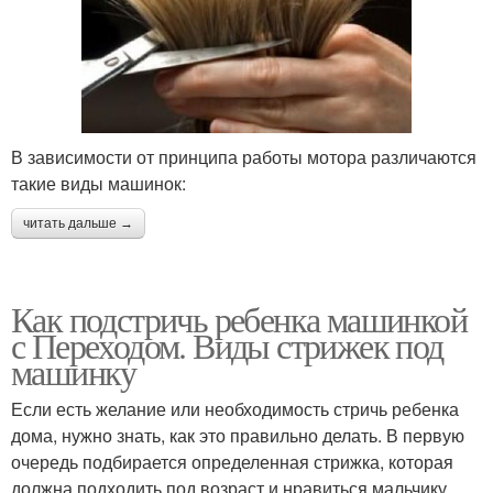
В зависимости от принципа работы мотора различаются
такие виды машинок:
читать дальше →
Как подстричь ребенка машинкой
с Переходом. Виды стрижек под
машинку
Если есть желание или необходимость стричь ребенка
дома, нужно знать, как это правильно делать. В первую
очередь подбирается определенная стрижка, которая
должна подходить под возраст и нравиться мальчику.