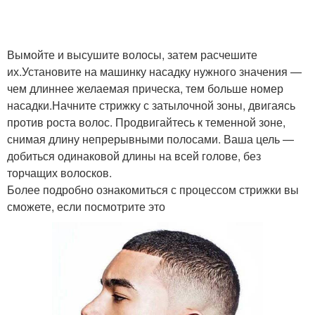
Вымойте и высушите волосы, затем расчешите
их.Установите на машинку насадку нужного значения —
чем длиннее желаемая прическа, тем больше номер
насадки.Начните стрижку с затылочной зоны, двигаясь
против роста волос. Продвигайтесь к теменной зоне,
снимая длину непрерывными полосами. Ваша цель —
добиться одинаковой длины на всей голове, без
торчащих волосков.
Более подробно ознакомиться с процессом стрижки вы
сможете, если посмотрите это