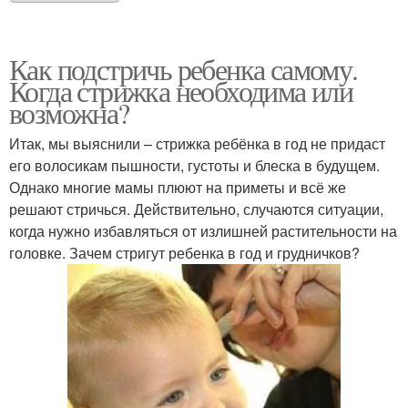
Как подстричь ребенка самому.
Когда стрижка необходима или
возможна?
Итак, мы выяснили – стрижка ребёнка в год не придаст
его волосикам пышности, густоты и блеска в будущем.
Однако многие мамы плюют на приметы и всё же
решают стричься. Действительно, случаются ситуации,
когда нужно избавляться от излишней растительности на
головке. Зачем стригут ребенка в год и грудничков?