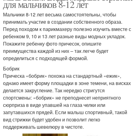
для мальчиков 8-12 лет
Мальчики 8-12 лет весьма самостоятельны, чтобы
принимать участие в создании собственного образа.
Перед походом к парикмахеру полезно изучить вместе с
ребенком 9, 10 и 13 лет разные виды модных укладок.
Покажите ребенку фото причесок, опишите
преимущества каждой из них – так легче будет
определиться с подходящей формой.
Бобрик
Прическа «бобрик» похожа на стандартный «ежик»,
однако имеет форму площадки в зоне темени, на висках
делается закругление. Так нередко стригутся
спортсмены: «бобрик» не преподнесет неприятного
сюрприза в виде упавшей на глаза челки или
запутавшихся прядей. Если малыш спортивный, такой
вид стрижки будет удобен и позволит легко
поддерживать шевелюру в чистоте.