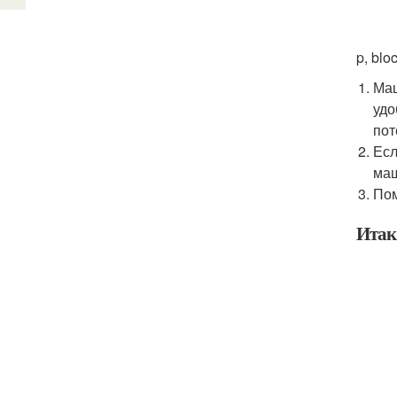
p, blo
Маш
удо
пот
Есл
маш
Пом
Итак