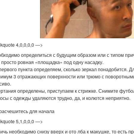
ckquote 4,0,0,0,0 —>
бходимо определиться с будущим образом или с типом прич
 просто ровная «площадка» под одну насадку.
первого пункта определяем, сколько зеркал понадобится. 
имум 3 отражающих поверхности или трюмо с поворотными 
сиво.
ртания определены, приступаем к стрижке. Снимите футболк
осы с одежды удаляются трудно, да, и колются неприятно.
 расчешитесь для начала
ckquote 5,1,0,0,0 —>
ичь необходимо снизу вверх и ото лба к макушке, то есть п