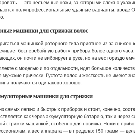
аровать — это несъемные ножи, за которыми сложно ухажив
чаются полупрофессиональные удачные варианты, вроде Ost
о.
рные машинки для стрижки волос
ригаться машинкой роторного типа приятнее из-за сниженн
ечивает бесперебойную работу прибора более одного часа.
ающих, он почти не вибрирует в руке, но на вес гораздо ем
плекте с моделью и по отдельности, идет большое количес
 мужские прически. Густота волос и жесткость не имеют 
 типа получаются одинаково хорошо.
муляторные машинки для стрижки
из самых легких и быстрых приборов и стоит, конечно, соот
ствляется как через аккумуляторную батарею, так и через
ой стрижки машинкой, особенно для новичка. Ножи в прибо
ссионалам, а вес аппарата — в пределах 150 грамм — дел