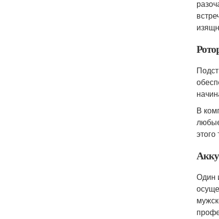
разоч
встре
изящн
Рото
Подст
обесп
начин
В ком
любые
этого
Акку
Один 
осуще
мужск
профе