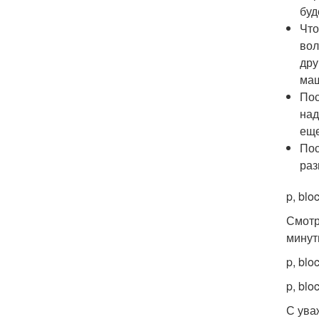
буд
Что
вол
дру
маш
Пос
над
еще
Пос
раз
p, blo
Смотр
минут
p, blo
p, blo
С ува