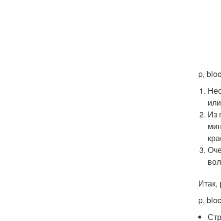
p, blo
Нео
или
Из 
мин
кра
Оче
вол
Итак,
p, blo
Стр