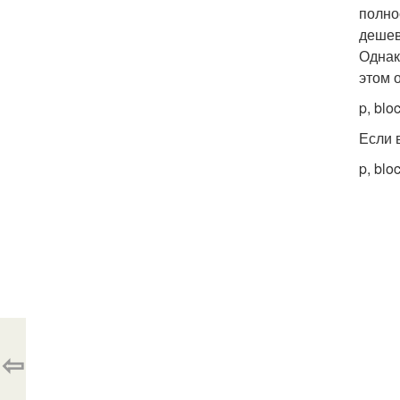
полно
дешев
Однак
этом 
p, blo
Если 
p, blo
⇦