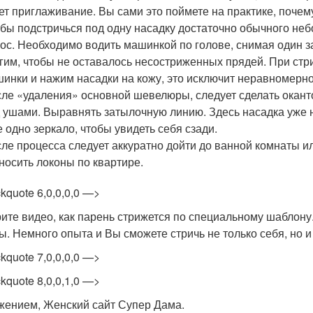
ет приглаживание. Вы сами это поймете на практике, почему
бы подстричься под одну насадку достаточно обычного неб
ос. Необходимо водить машинкой по голове, снимая один з
гим, чтобы не оставалось несостриженных прядей. При стр
инки и нажим насадки на кожу, это исключит неравномерн
ле «удаления» основной шевелюры, следует сделать оканто
 ушами. Выравнять затылочную линию. Здесь насадка уже н
 одно зеркало, чтобы увидеть себя сзади.
ле процесса следует аккуратно дойти до ванной комнаты и
носить локоны по квартире.
ckquote 6,0,0,0,0 —>
ите видео, как парень стрижется по специальному шаблону
ы. Немного опыта и Вы сможете стричь не только себя, но и
ckquote 7,0,0,0,0 —>
ckquote 8,0,0,1,0 —>
жением, Женский сайт Супер Дама.