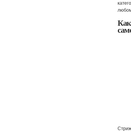
катег
любом
Как
сам
Стриж