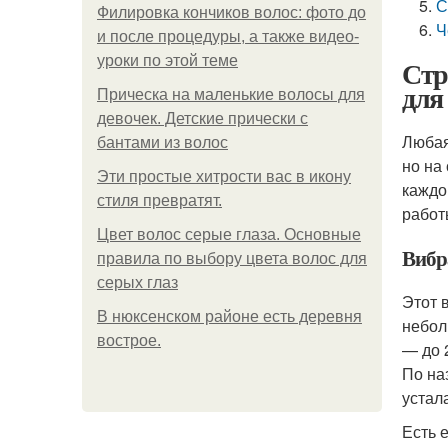
С
Филировка кончиков волос: фото до
Ч
и после процедуры, а также видео-
уроки по этой теме
Стр
для
Прическа на маленькие волосы для
девочек. Детские прически с
Любая
бантами из волос
но на
Эти простые хитрости вас в икону
каждо
стиля превратят.
работ
Цвет волос серые глаза. Основные
Вибр
правила по выбору цвета волос для
серых глаз
Этот 
В нюксенском районе есть деревня
небол
вострое.
— до 
По на
устал
Есть 