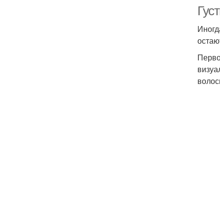
Гус
Иногда
остаю
Перво
визуа
волос