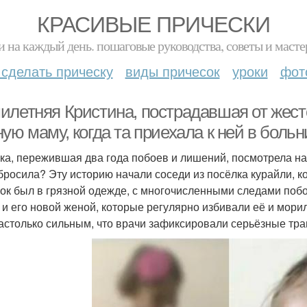
КРАСИВЫЕ ПРИЧЕСКИ
и на каждый день. пошаговые руководства, советы и масте
 сделать прическу
виды причесок
уроки
фот
илетняя Кристина, пострадавшая от жест
ую маму, когда та приехала к ней в больн
ка, пережившая два года побоев и лишений, посмотрела на 
бросила? Эту историю начали соседи из посёлка курайли, 
ок был в грязной одежде, с многочисленными следами побое
 и его новой женой, которые регулярно избивали её и мор
астолько сильным, что врачи зафиксировали серьёзные тр