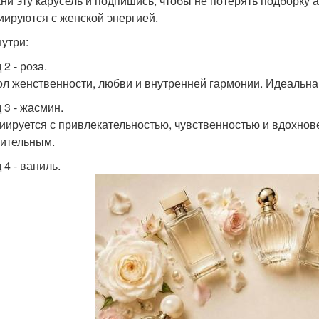
ни эту карусель и подпишись, чтобы не потерять подборку 
иируются с женской энергией.
нутри:
2 - роза.
л женственности, любви и внутренней гармонии. Идеальна д
 3 - жасмин.
иируется с привлекательностью, чувственностью и вдохнов
ительным.
 4 - ваниль.