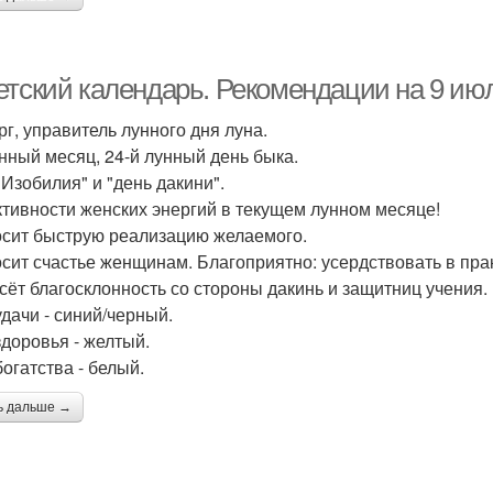
тский календарь. Рекомендации на 9 июля
рг, управитель лунного дня луна.
унный месяц, 24-й лунный день быка.
 Изобилия" и "день дакини".
ктивности женских энергий в текущем лунном месяце!
сит быструю реализацию желаемого.
сит счастье женщинам. Благоприятно: усердствовать в прак
сёт благосклонность со стороны дакинь и защитниц учения.
удачи - синий/черный.
здоровья - желтый.
богатства - белый.
ь дальше →