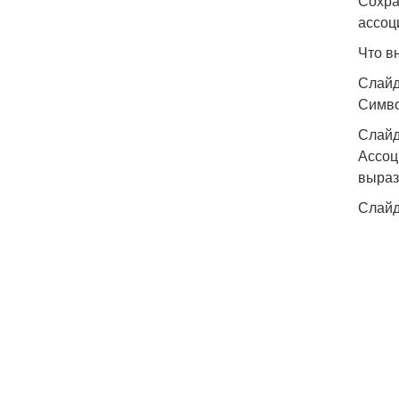
Сохра
ассоц
Что в
Слайд 
Симво
Слайд
Ассоц
выраз
Слайд