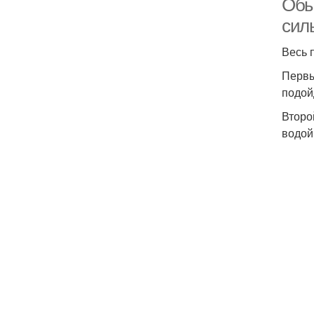
Обы
сил
Весь 
Первы
подой
Второ
водой