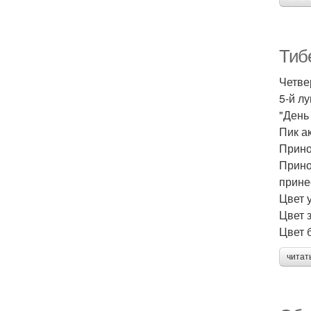
Тибе
Четве
5-й л
"День
Пик а
Прино
Прино
прине
Цвет 
Цвет 
Цвет 
читат