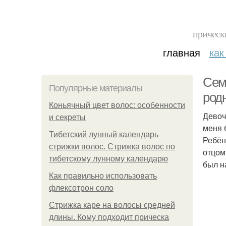
прическ
главная
как
Сем
Популярные материалы
родн
Коньячный цвет волос: особенности
Девоч
и секреты
меня 
Тибетский лунный календарь
Ребён
стрижки волос. Стрижка волос по
отцом
тибетскому лунному календарю
был н
Как правильно использовать
флексотрон соло
Стрижка каре на волосы средней
длины. Кому подходит прическа