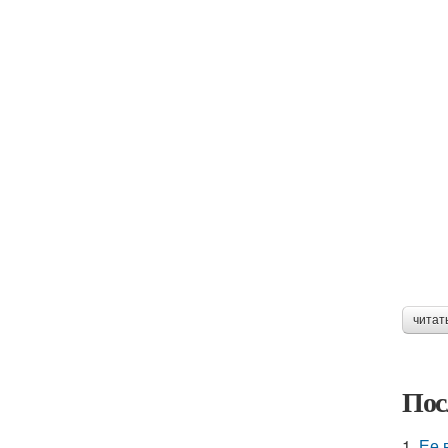
читат
Пос
1.
Ее 