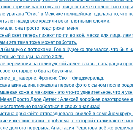
откие стрижки часто пугают, лицо остается полностью откр
ле урагана "Отис" в Мексике полицейская сделала то, что 
ять лет назад все красили веки плотными слоями.
умала, она просто подстрижет меня.
сный свет теперь пихают почти во всё, маски для лица, лампы
ами эта тема тоже может работать.
л бывшую с потрохами: Гоша Куценко признался, что был 
тупные тренды на лето 2026.
ле церемонии на голивудской аллее славы, папарацци прос
 своего старшего брата бруклина.
ение_в_таверне. Фрэнсис Скотт фицджеральд.
сана акиньшина показала первое фото с сыном после родов
мшевая кожа в макияже - это что-то удивительное, что я узн
 Меня Просто Двое Детей": Алексей воробьев разоткровенн
мостоятельно разобраться в своих анализах!
истина орбакайте отпраздновала юбилей в семейном кругу 
хие и жесткие пятки - проблема, с которой сталкиваются мн
сле долгого перерыва Анастасия Решетова всё же решилас