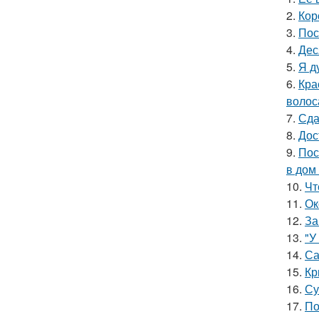
2.
Кор
3.
Пос
4.
Дес
5.
Я д
6.
Кра
волос
7.
Сда
8.
Дос
9.
Пос
в дом
10.
Чт
11.
Ок
12.
За
13.
"У
14.
Са
15.
Кр
16.
Су
17.
По