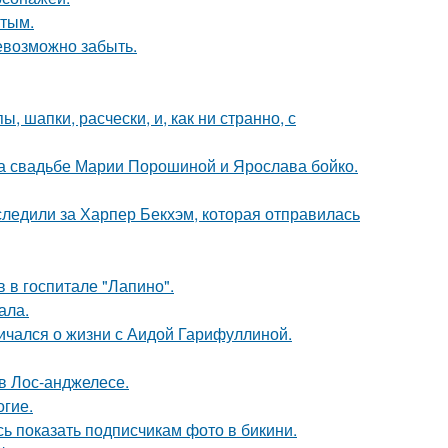
ытым.
невозможно забыть.
, шапки, расчески, и, как ни странно, с
на свадьбе Марии Порошиной и Ярослава бойко.
ледили за Харпер Бекхэм, которая отправилась
 в госпитале "Лапино".
ала.
ичался о жизни с Аидой Гарифуллиной.
в Лос-анджелесе.
огие.
ь показать подписчикам фото в бикини.