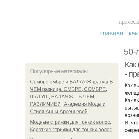
прическ
главная
как
50-
Как 
Популярные материалы
- п
Сомбре омбре и БАЛАЯЖ шатуш В
Как в
ЧЕМ разница. ОМБРЕ, СОМБРЕ,
женщ
ШАТУШ, БАЛАЯЖ – В ЧЕМ
Как в
РАЗЛИЧИЕ? | Академия Моды и
вызыв
Стиля Анны Арсеньевой
возни
И, чт
Модные стрижки для тонких волос.
секре
Короткие стрижки для тонких волос