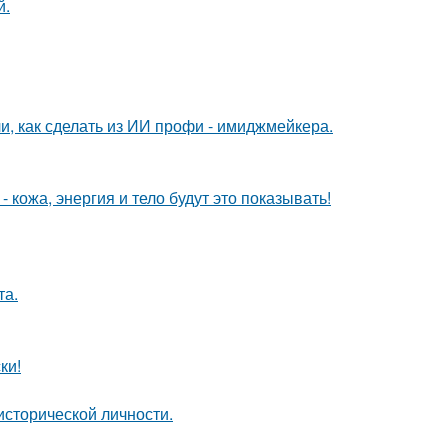
й.
и, как сделать из ИИ профи - имиджмейкера.
 кожа, энергия и тело будут это показывать!
та.
ки!
сторической личности.