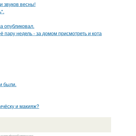
и звуков весны!
".
ла опубликовал.
ё пару недель - за домом присмотреть и кота
и были.
ичёску и макияж?
казании обратной гиперссылки.