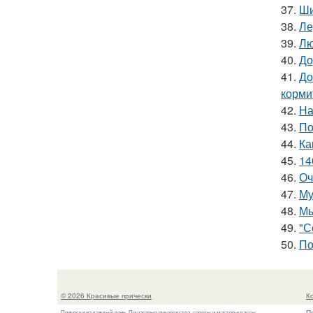
37.
Ши
38.
Ле
39.
Лю
40.
До
41.
До
корми
42.
На
43.
По
44.
Ка
45.
14
46.
Оч
47.
Му
48.
Мы
49.
"С
50.
По
© 2026 Красивые прически
К
П
Прически на каждый день. Пошаговые руководства, советы и мастер-классы