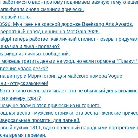
 заботимся о вас - поэтому поднимаем важную тему клеще
arts2hearts снова сменили прически.
 первый гость.
0526: Мун гаён на красной дорожке Baeksang Arts Awards.
вероятный наряд ниннин на Met Gala 2026.
atgpt теперь работает как личный стилист - юзеры придумал
ена чиа и льна - полезно?
казчица из личных сообщений.
 можешь тратить деньги на уход, но если гормоны "Плывут" -
вление упало резко?
на винтур и Мэрил стрип для майского номера Vogue.
ни - отпуск закончен!
бота в кино очень затягивает, это не обычный день визажис
ги к вечеру гудят?
чему не получаются прически из интернета.
ошлая весна - мужские стрижки, эта весна - женские причёс
иверсальные промпты для парней.
рвый лукбук 1811, вдохновленный парадными портретами и
сна время перемен.