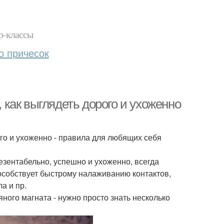
р-классы
о причесок
, как выглядеть дорого и ухоженно
рого и ухоженно - правила для любящих себя
езентабельно, успешно и ухоженно, всегда
особствует быстрому налаживанию контактов,
а и пр.
яного магната - нужно просто знать несколько