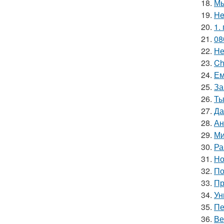
18.
Мы
19.
He
20.
1.
21.
08
22.
Не
23.
Ch
24.
Ем
25.
За
26.
Ты
27.
Да
28.
Ан
29.
Ми
30.
Ра
31.
Но
32.
По
33.
Пр
34.
Ун
35.
Пе
36.
Ве