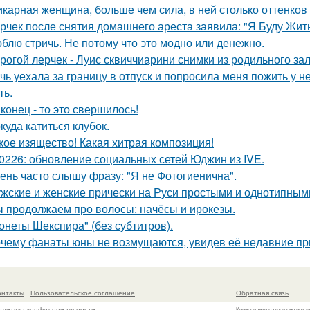
карная женщина, больше чем сила, в ней столько оттенков 
рчек после снятия домашнего ареста заявила: "Я Буду Жить
блю стричь. Не потому что это модно или денежно.
рогой лерчек - Луис сквиччиарини снимки из родильного за
чь уехала за границу в отпуск и попросила меня пожить у не
ть.
конец - то это свершилось!
куда катиться клубок.
кое изящество! Какая хитрая композиция!
0226: обновление социальных сетей Юджин из IVE.
ень часто слышу фразу: "Я не Фотогиенична".
жские и женские прически на Руси простыми и однотипным
 продолжаем про волосы: начёсы и ирокезы.
онеты Шекспира" (без субтитров).
чему фанаты юны не возмущаются, увидев её недавние пр
онтакты
Пользовательское соглашение
Обратная связь
олитика конфидециальности
Копирование разрешено при у