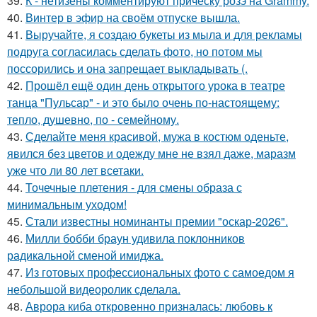
39.
К - нетизены комментируют прическу розэ на Grammy.
40.
Винтер в эфир на своём отпуске вышла.
41.
Выручайте, я создаю букеты из мыла и для рекламы
подруга согласилась сделать фото, но потом мы
поссорились и она запрещает выкладывать (.
42.
Прошёл ещё один день открытого урока в театре
танца "Пульсар" - и это было очень по-настоящему:
тепло, душевно, по - семейному.
43.
Сделайте меня красивой, мужа в костюм оденьте,
явился без цветов и одежду мне не взял даже, маразм
уже что ли 80 лет всетаки.
44.
Точечные плетения - для смены образа с
минимальным уходом!
45.
Стали известны номинанты премии "оскар-2026".
46.
Милли бобби браун удивила поклонников
радикальной сменой имиджа.
47.
Из готовых профессиональных фото с самоедом я
небольшой видеоролик сделала.
48.
Аврора киба откровенно призналась: любовь к