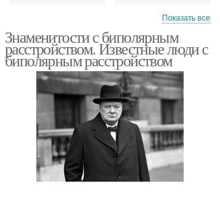
Показать все
Знаменитости с биполярным
Психические
Русские знаменитости
расстройством. Известные люди с
расстройства
биполярным расстройством
Звезда с биполярным
Биполярные
расстройством
расстройства