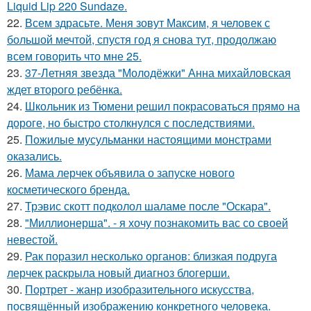
Liquid Lip 220 Sundaze.
22.
Всем здрасьте. Меня зовут Максим, я человек с
большой мечтой, спустя год я снова тут, продолжаю
всем говорить что мне 25.
23.
37-Летняя звезда "Молодёжки" Анна михайловская
ждет второго ребёнка.
24.
Школьник из Тюмени решил покрасоваться прямо на
дороге, но быстро столкнулся с последствиями.
25.
Пожилые мусульманки настоящими монстрами
оказались.
26.
Мама лерчек объявила о запуске нового
косметического бренда.
27.
Трэвис скотт подколол шаламе после "Оскара".
28.
"Миллионерша". - я хочу познакомить вас со своей
невестой.
29.
Рак поразил несколько органов: близкая подруга
лерчек раскрыла новый диагноз блогерши.
30.
Портрет - жанр изобразительного искусства,
посвящённый изображению конкретного человека.