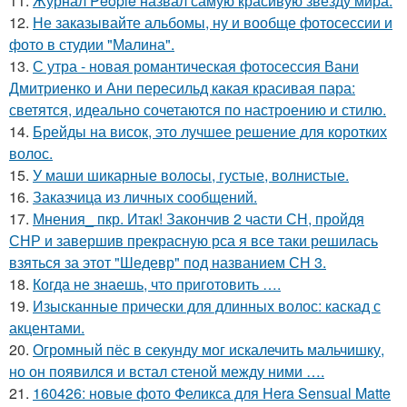
11.
Журнал People назвал самую красивую звезду мира.
12.
Не заказывайте альбомы, ну и вообще фотосессии и
фото в студии "Малина".
13.
С утра - новая романтическая фотосессия Вани
Дмитриенко и Ани пересильд какая красивая пара:
светятся, идеально сочетаются по настроению и стилю.
14.
Брейды на висок, это лучшее решение для коротких
волос.
15.
У маши шикарные волосы, густые, волнистые.
16.
Заказчица из личных сообщений.
17.
Мнения_ пкр. Итак! Закончив 2 части СН, пройдя
СНР и завершив прекрасную рса я все таки решилась
взяться за этот "Шедевр" под названием СН 3.
18.
Когда не знаешь, что приготовить ….
19.
Изысканные прически для длинных волос: каскад с
акцентами.
20.
Огромный пёс в секунду мог искалечить мальчишку,
но он появился и встал стеной между ними ….
21.
160426: новые фото Феликса для Hera Sensual Matte