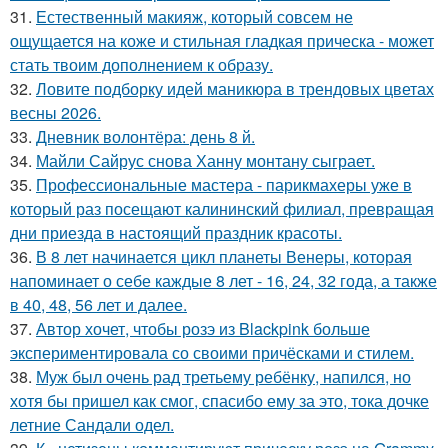
31.
Естественный макияж, который совсем не
ощущается на коже и стильная гладкая прическа - может
стать твоим дополнением к образу.
32.
Ловите подборку идей маникюра в трендовых цветах
весны 2026.
33.
Дневник волонтёра: день 8 й.
34.
Майли Сайрус снова Ханну монтану сыграет.
35.
Профессиональные мастера - парикмахеры уже в
который раз посещают калининский филиал, превращая
дни приезда в настоящий праздник красоты.
36.
В 8 лет начинается цикл планеты Венеры, которая
напоминает о себе каждые 8 лет - 16, 24, 32 года, а также
в 40, 48, 56 лет и далее.
37.
Автор хочет, чтобы розэ из Blackpink больше
экспериментировала со своими причёсками и стилем.
38.
Муж был очень рад третьему ребёнку, напился, но
хотя бы пришел как смог, спасибо ему за это, тока дочке
летние Сандали одел.