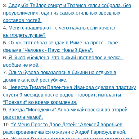
3.
Свадьба Тейлор свифт и Трэвиса келси собрала, без
преувеличения, один из самых стильных звездных
составов гостей.
4.
Меня спрашивают - с чего начать если хочется
выглядеть лучше?
5.
Ох уж этот образ зендаи в Риме на пресс - туре
фильма "Человек - Паук: Новый День".
6.
Я была убеждена, что рыжий цвет волос и чёлка -
вообще не моё.
7.
Ольга бузова показалась в бикини на отдыхе в
доминиканской республике.
8.
Невеста Тимати Валентина Иванова сделала пластику
спустя 9 месяцев после родов - говорит, импланты
"Поехали" во время кормления.
9.
Звезда "Молодежки" Анна михайловская во второй
раз стала мамой.
10.
"У Меня Просто Двое Детей": Алексей воробьев
разоткровенничался о жизни с Аидой Гарифуллиной.