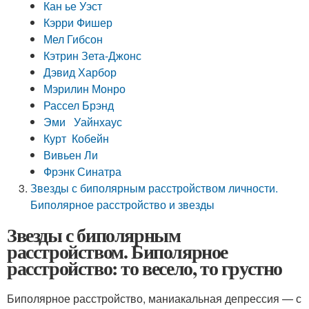
Кан ье Уэст
Кэрри Фишер
Мел Гибсон
Кэтрин Зета-Джонс
Дэвид Харбор
Мэрилин Монро
Рассел Брэнд
Эми Уайнхаус
Курт Кобейн
Вивьен Ли
Фрэнк Синатра
Звезды с биполярным расстройством личности.
Биполярное расстройство и звезды
Звезды с биполярным
расстройством. Биполярное
расстройство: то весело, то грустно
Биполярное расстройство, маниакальная депрессия — с