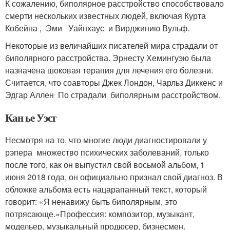
К сожалению, биполярное расстройство способствовало
смерти нескольких известных людей, включая Курта
Кобейна , Эми Уайнхаус и Вирджинию Вульф.
Некоторые из величайших писателей мира страдали от
биполярного расстройства. Эрнесту Хемингуэю была
назначена шоковая терапия для лечения его болезни.
Считается, что соавторы Джек Лондон, Чарльз Диккенс и
Эдгар Аллен По страдали биполярным расстройством.
Кан ье Уэст
Несмотря на то, что многие люди диагностировали у
рэпера множество психических заболеваний, только
после того, как он выпустил свой восьмой альбом, 1
июня 2018 года, он официально признал свой диагноз. В
обложке альбома есть нацарапанный текст, который
говорит: «Я ненавижу быть биполярным, это
потрясающе.»Профессия: композитор, музыкант,
модельер, музыкальный продюсер, бизнесмен.