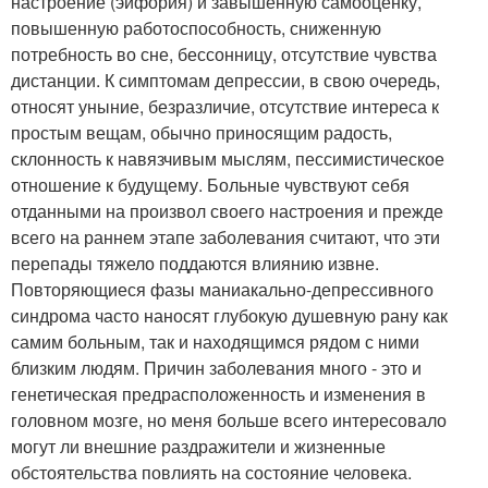
настроение (эйфория) и завышенную самооценку,
повышенную работоспособность, сниженную
потребность во сне, бессонницу, отсутствие чувства
дистанции. К симптомам депрессии, в свою очередь,
относят уныние, безразличие, отсутствие интереса к
простым вещам, обычно приносящим радость,
склонность к навязчивым мыслям, пессимистическое
отношение к будущему. Больные чувствуют себя
отданными на произвол своего настроения и прежде
всего на раннем этапе заболевания считают, что эти
перепады тяжело поддаются влиянию извне.
Повторяющиеся фазы маниакально-депрессивного
синдрома часто наносят глубокую душевную рану как
самим больным, так и находящимся рядом с ними
близким людям. Причин заболевания много - это и
генетическая предрасположенность и изменения в
головном мозге, но меня больше всего интересовало
могут ли внешние раздражители и жизненные
обстоятельства повлиять на состояние человека.