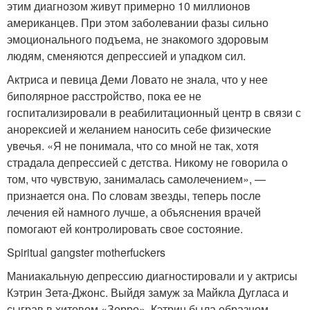
этим диагнозом живут примерно 10 миллионов
американцев. При этом заболевании фазы сильно
эмоционального подъема, не знакомого здоровым
людям, сменяются депрессией и упадком сил.
Актриса и певица Деми Ловато не знала, что у нее
биполярное расстройство, пока ее не
госпитализировали в реабилитационный центр в связи с
анорексией и желанием наносить себе физические
увечья. «Я не понимала, что со мной не так, хотя
страдала депрессией с детства. Никому не говорила о
том, что чувствую, занималась самолечением», —
признается она. По словам звезды, теперь после
лечения ей намного лучше, а объяснения врачей
помогают ей контролировать свое состояние.
Spiritual gangster motherfuckers
Маниакальную депрессию диагностировали и у актрисы
Кэтрин Зета-Джонс. Выйдя замуж за Майкла Дугласа и
сыграв в хитовом «Зорро», Кэтрин была образцом