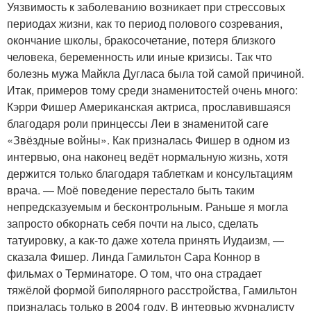
Уязвимость к заболеванию возникает при стрессовых
периодах жизни, как то период полового созревания,
окончание школы, бракосочетание, потеря близкого
человека, беременность или иные кризисы. Так что
болезнь мужа Майкла Дугласа была той самой причиной.
Итак, примеров тому среди знаменитостей очень много:
Кэрри Фишер Американская актриса, прославившаяся
благодаря роли принцессы Леи в знаменитой саге
«Звёздные войны». Как призналась Фишер в одном из
интервью, она наконец ведёт нормальную жизнь, хотя
держится только благодаря таблеткам и консультациям
врача. — Моё поведение перестало быть таким
непредсказуемым и бесконтрольным. Раньше я могла
запросто обкорнать себя почти на лысо, сделать
татуировку, а как-то даже хотела принять Иудаизм, —
сказала Фишер. Линда Гамильтон Сара Коннор в
фильмах о Терминаторе. О том, что она страдает
тяжёлой формой биполярного расстройства, Гамильтон
призналась только в 2004 году. В интервью журналисту