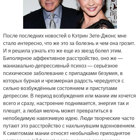
После последних новостей о Кэтрин Зете-Джонс мне
стало интересно, что же это за болезнь и чем она грозит.
И я решила узнать кто же еще из звезд болел этим.
Биполярное аффективное расстройство, оно же —
маниакально-депрессивный психоз — серьёзное
психическое заболевание с припадками безумия, в
которых бурная и чрезмерная радость чередуется с
сильно возбуждённым состоянием и приступами
депрессии. В период возбуждения или мании им хочется
всего и сразу, настроение поднимается, энергия так и
плещет, а любая мелочь может превратиться в
непобедимую навязчивую идею. Люди творческие часто
путают это расстройство с нахлынувшим вдохновением.
К симптомам мании относят необычайно приподнятое