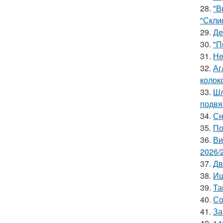
28.
"В
"Скли
29.
Де
30.
"П
31.
Не
32.
Аг
колок
33.
Шл
подвя
34.
Сн
35.
По
36.
Ви
2026/
37.
Дв
38.
Ищ
39.
Та
40.
Со
41.
За