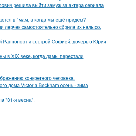
ович решила выйти замуж за актера сериала
ается в "мам, а когда мы ещё придём?
ии лерчек самостоятельно сбрила их налысо.
й Раппопорт и сестрой Софией, дочерью Юрия
ы в XIX веке, когда дамы перестали
ображению конкретного человека.
о дома Victoria Beckham осень - зима
а "31-я весна".