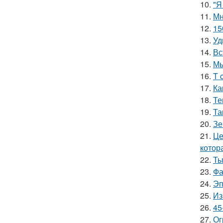
10.
"Я
11.
Мн
12.
15
13.
Уд
14.
Вс
15.
Мы
16.
T 
17.
Ка
18.
Те
19.
Та
20.
Зе
21.
Це
котора
22.
Ты
23.
Фа
24.
Эп
25.
Из
26.
45
27.
Ог