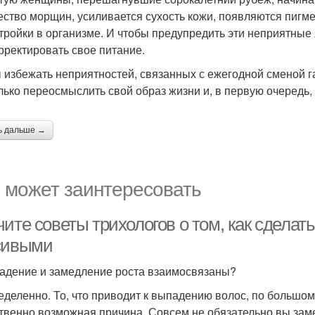
ество морщин, усиливается сухость кожи, появляются пигм
тройки в организме. И чтобы предупредить эти неприятные
рректировать свое питание.
 избежать неприятностей, связанных с ежегодной сменой г
лько переосмыслить свой образ жизни и, в первую очередь,
ь дальше →
 может заинтересовать
чите советы трихологов о том, как сдела
сивыми
адение и замедление роста взаимосвязаны?
еделенно. То, что приводит к выпадению волос, по большому
твенно возможная причина. Совсем не обязательно вы зам