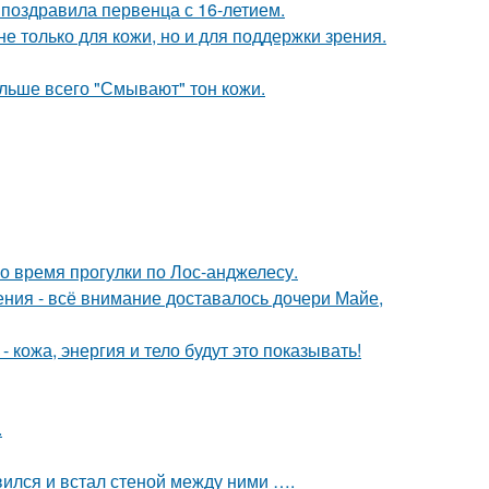
 поздравила первенца с 16-летием.
е только для кожи, но и для поддержки зрения.
ольше всего "Смывают" тон кожи.
о время прогулки по Лос-анджелесу.
ния - всё внимание доставалось дочери Майе,
 кожа, энергия и тело будут это показывать!
.
вился и встал стеной между ними ….