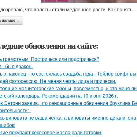
одозреваю, что волосы стали медленнее расти. Как понять – 
ь дальше →
ледние обновления на сайте:
ь грамотным! Постричься или подстричься?
 - был дракон.
ью наконец - то состоялась свадьба года - Тейлор свифт вы
дай фотосессию. Не меняя черты лица и прически.
тоящие магнитогорские газоны, повсеместно, и это меня ли
етский календарь. Рекомендации на 10 июня 2026 г.
к Энтони заявив, что сенсационные обвинения бруклина Б
вительности".
сь виновата не ваша чёлка, а виноваты именно детали, она ч
ошибок:
гие покупают кокосовое масло ради готовки.