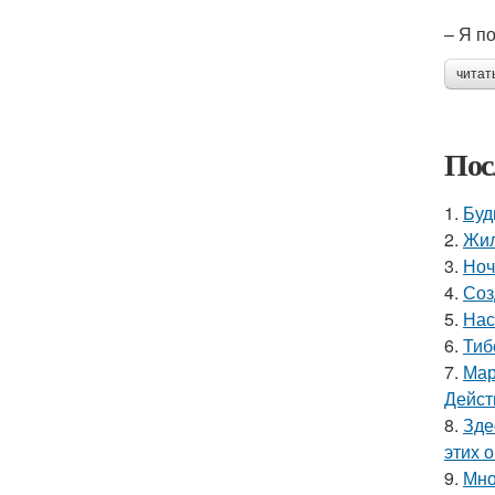
– Я п
читат
Пос
1.
Буд
2.
Жил
3.
Ноч
4.
Соз
5.
Нас
6.
Тиб
7.
Мар
Дейст
8.
Зде
этих 
9.
Мно