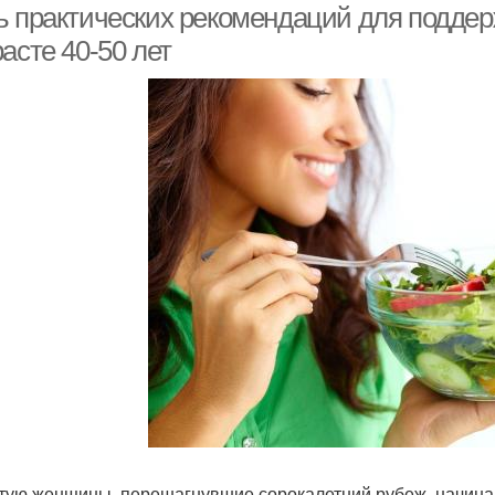
ь практических рекомендаций для подде
асте 40-50 лет
тую женщины, перешагнувшие сорокалетний рубеж, начинаю