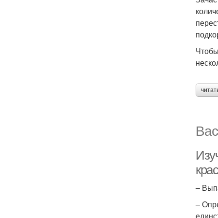
колич
перес
подко
Чтобы
неско
читат
Вас
Изу
кра
– Вып
– Опр
единс