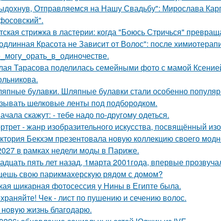
ыдохнув, Отправляемся на Нашу Свадьбу": Мирослава Карп
фосовский".
тская стрижка в ластерии: когда "Боюсь Стричься" превращ
одлинная Красота не Зависит от Волос": после химиотерап
_могу_орать_в_одиночестве.
лая Тарасова поделилась семейными фото с мамой Ксение
ольникова.
япные булавки. Шляпные булавки стали особенно популярн
зывать шелковые ленты под подбородком.
ачала скажут: - тебе надо по-другому одеться.
ртрет - жанр изобразительного искусства, посвящённый из
ктория Бекхэм презентовала новую коллекцию своего модног
2027 в рамках недели моды в Париже.
адцать пять лет назад, 1марта 2001года, впервые прозвучал
ешь свою парикмахерскую рядом с домом?
кая шикарная фотосессия у Нины в Египте была.
храняйте! Чек - лист по пушению и сечению волос.
 новyю жизнь благодарю.