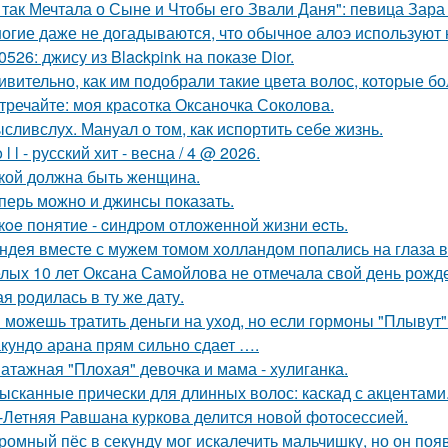
 так Мечтала о Сыне и Чтобы его Звали Даня": певица Зара
огие даже не догадываются, что обычное алоэ используют н
0526: джису из Blackpink на показе Dior.
ивительно, как им подобрали такие цвета волос, которые б
тречайте: моя красотка Оксаночка Соколова.
сливслух. Мануал о том, как испортить себе жизнь.
o l l - русский хит - весна / 4 @ 2026.
кой должна быть женщина.
перь можно и джинсы показать.
кoe понятие - cиндpом отложeнной жизни ecть.
ндея вместе с мужем томом холландом попались на глаза в
лых 10 лет Оксана Самойлова не отмечала свой день рожде
я родилась в ту же дату.
 можешь тратить деньги на уход, но если гормоны "Плывут" -
кундо арана прям сильно сдает ….
атажная "Плохая" девочка и мама - хулиганка.
ысканные прически для длинных волос: каскад с акцентами
-Летняя Равшана куркова делится новой фотосессией.
ромный пёс в секунду мог искалечить мальчишку, но он поя