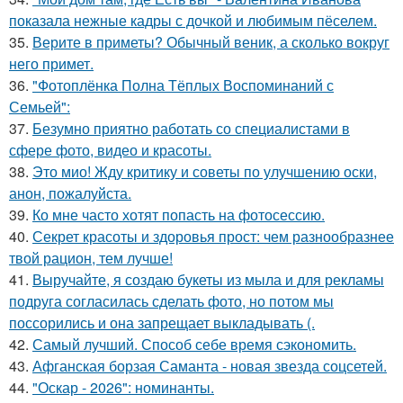
показала нежные кадры с дочкой и любимым пёселем.
35.
Верите в приметы? Обычный веник, а сколько вокруг
него примет.
36.
"Фотоплёнка Полна Тёплых Воспоминаний с
Семьей":
37.
Безумно приятно работать со специалистами в
сфере фото, видео и красоты.
38.
Это мио! Жду критику и советы по улучшению оски,
анон, пожалуйста.
39.
Ко мне часто хотят попасть на фотосессию.
40.
Секрет красоты и здоровья прост: чем разнообразнее
твой рацион, тем лучше!
41.
Выручайте, я создаю букеты из мыла и для рекламы
подруга согласилась сделать фото, но потом мы
поссорились и она запрещает выкладывать (.
42.
Самый лучший. Способ себе время сэкономить.
43.
Афганская борзая Саманта - новая звезда соцсетей.
44.
"Оскар - 2026": номинанты.