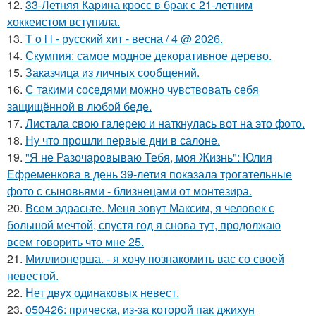
12.
33-Летняя Карина кросс в брак с 21-летним
хоккеистом вступила.
13.
T o l l - русский хит - весна / 4 @ 2026.
14.
Скумпия: самое модное декоративное дерево.
15.
Заказчица из личных сообщений.
16.
С такими соседями можно чувствовать себя
защищённой в любой беде.
17.
Листала свою галерею и наткнулась вот на это фото.
18.
Ну что прошли первые дни в салоне.
19.
"Я не Разочаровываю Тебя, моя Жизнь": Юлия
Ефременкова в день 39-летия показала трогательные
фото с сыновьями - близнецами от монтезира.
20.
Всем здрасьте. Меня зовут Максим, я человек с
большой мечтой, спустя год я снова тут, продолжаю
всем говорить что мне 25.
21.
Миллионерша. - я хочу познакомить вас со своей
невестой.
22.
Нет двух одинаковых невест.
23.
050426: прическа, из-за которой пак джихун