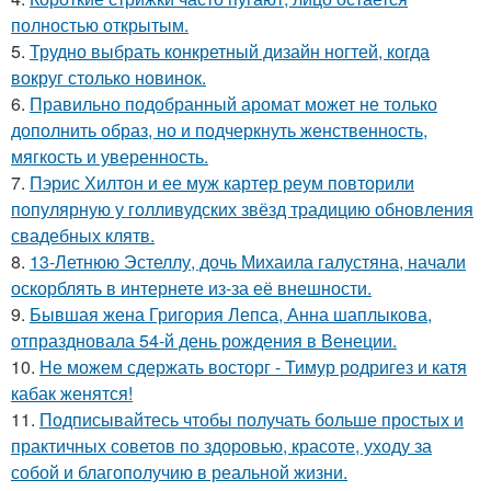
полностью открытым.
5.
Трудно выбрать конкретный дизайн ногтей, когда
вокруг столько новинок.
6.
Правильно подобранный аромат может не только
дополнить образ, но и подчеркнуть женственность,
мягкость и уверенность.
7.
Пэрис Хилтон и ее муж картер реум повторили
популярную у голливудских звёзд традицию обновления
свадебных клятв.
8.
13-Летнюю Эстеллу, дочь Михаила галустяна, начали
оскорблять в интернете из-за её внешности.
9.
Бывшая жена Григория Лепса, Анна шаплыкова,
отпраздновала 54-й день рождения в Венеции.
10.
Не можем сдержать восторг - Тимур родригез и катя
кабак женятся!
11.
Подписывайтесь чтобы получать больше простых и
практичных советов по здоровью, красоте, уходу за
собой и благополучию в реальной жизни.