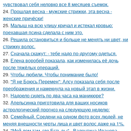
чувствовал себя неловко все 8 месяцев съемок.
24.
Прошлая весна - мужские стрижки, эта весна -
женские причёски!
25.
Малыш на всю улицу кричал и истекал кровью:
поехавшая псина сделала с ним это.
26.
Решила остановиться и больше не менять ни цвет, ни
стрижку волос.
27.
Сначала скажут: - тебе надо по-другому одеться.
28.
Елена воробей показала, как изменилась её дочь
после тяжёлых операций.
29.
Чтобы любили. Чтобы понимание было!
30.
"Я не Боюсь Перемен": Алсу показала себя после
преображения и намекнула на новый этап в жизни.
31.
Надоело сидеть по два часа на маникюре?
32.
Апельсинка приготовила для ваших носиков
астрологический прогноз на следующую неделю:
33.
Семейный. Соедени на одном фото всех людей, не
меняя внешности черты лица и цвет волос даже на 1%.
34.
"Мой дом там, где Есть вы" - Валентина Иванова