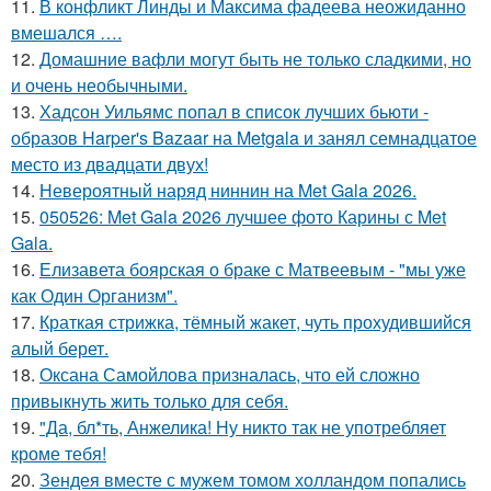
11.
В конфликт Линды и Максима фадеева неожиданно
вмешался ….
12.
Домашние вафли могут быть не только сладкими, но
и очень необычными.
13.
Хадсон Уильямс попал в список лучших бьюти -
образов Harper's Bazaar на Metgala и занял семнадцатое
место из двадцати двух!
14.
Невероятный наряд ниннин на Met Gala 2026.
15.
050526: Met Gala 2026 лучшее фото Карины с Met
Gala.
16.
Елизавета боярская о браке с Матвеевым - "мы уже
как Один Организм".
17.
Краткая стрижка, тёмный жакет, чуть прохудившийся
алый берет.
18.
Оксана Самойлова призналась, что ей сложно
привыкнуть жить только для себя.
19.
"Да, бл*ть, Анжелика! Ну никто так не употребляет
кроме тебя!
20.
Зендея вместе с мужем томом холландом попались