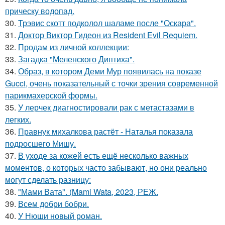
прическу водопад.
30.
Трэвис скотт подколол шаламе после "Оскара".
31.
Доктор Виктор Гидеон из Resident Evil Requiem.
32.
Продам из личной коллекции:
33.
Загадка "Меленского Диптиха".
34.
Образ, в котором Деми Мур появилась на показе
Gucci, очень показательный с точки зрения современной
парикмахерской формы.
35.
У лерчек диагностировали рак с метастазами в
легких.
36.
Правнук михалкова растёт - Наталья показала
подросшего Мишу.
37.
В уходе за кожей есть ещё несколько важных
моментов, о которых часто забывают, но они реально
могут сделать разницу:
38.
"Мами Вата". (Mami Wata, 2023, РЕЖ.
39.
Всем добри бобри.
40.
У Нюши новый роман.