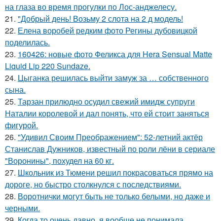
на глаза во время прогулки по Лос-анджелесу.
21.
"Добрый день! Возьму 2 слота на 2 д модель!
22.
Елена воробей редким фото Регины дубовицкой
поделилась.
23.
160426: новые фото Феликса для Hera Sensual Matte
Liquid Lip 220 Sundaze.
24.
Цыганка решилась выйти замуж за … собственного
сына.
25.
Тарзан прилюдно осудил свежий имидж супруги
Наталии королевой и дал понять, что ей стоит заняться
фигурой.
26.
"Удивил Своим Преображением": 52-летний актёр
Станислав Дужников, известный по роли лёни в сериале
"Воронины", похудел на 60 кг.
27.
Школьник из Тюмени решил покрасоваться прямо на
дороге, но быстро столкнулся с последствиями.
28.
Воротнички могут быть не только белыми, но даже и
черными.
29.
Когда то очень давно, я вообще не понимала