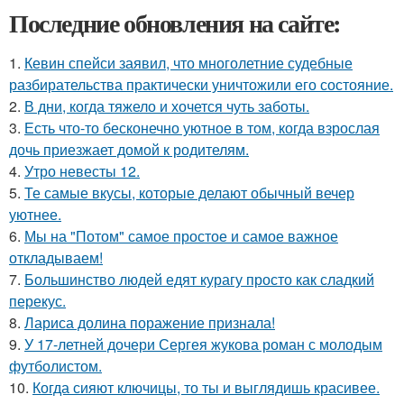
Последние обновления на сайте:
1.
Кевин спейси заявил, что многолетние судебные
разбирательства практически уничтожили его состояние.
2.
В дни, когда тяжело и хочется чуть заботы.
3.
Есть что-то бесконечно уютное в том, когда взрослая
дочь приезжает домой к родителям.
4.
Утро невесты 12.
5.
Те самые вкусы, которые делают обычный вечер
уютнее.
6.
Мы на "Потом" самое простое и самое важное
откладываем!
7.
Большинство людей едят курагу просто как сладкий
перекус.
8.
Лариса долина поражение признала!
9.
У 17-летней дочери Сергея жукова роман с молодым
футболистом.
10.
Когда сияют ключицы, то ты и выглядишь красивее.