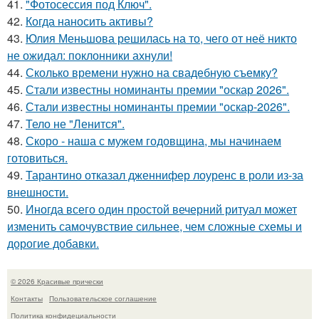
41.
"Фотосессия под Ключ".
42.
Когда наносить активы?
43.
Юлия Меньшова решилась на то, чего от неё никто
не ожидал: поклонники ахнули!
44.
Сколько времени нужно на свадебную съемку?
45.
Стали известны номинанты премии "оскар 2026".
46.
Стали известны номинанты премии "оскар-2026".
47.
Тело не "Ленится".
48.
Скоро - наша с мужем годовщина, мы начинаем
готовиться.
49.
Тарантино отказал дженнифер лоуренс в роли из-за
внешности.
50.
Иногда всего один простой вечерний ритуал может
изменить самочувствие сильнее, чем сложные схемы и
дорогие добавки.
© 2026 Красивые прически
Контакты
Пользовательское соглашение
Политика конфидециальности