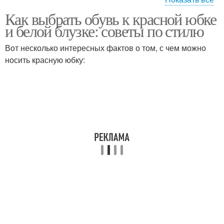
Как выбрать обувь к красной юбке
Длинные юбки
Юбка с брюками
и белой блузке: советы по стилю
Вот несколько интересных фактов о том, с чем можно
носить красную юбку:
Юбка для разных
Юбка в повседневной
случаев
жизни
Юбка для
романтического
Юбка из кружева
свидания
Юбка с белой
Юбка с футболкой