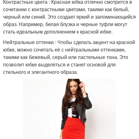
Контрастные цвета : Красная юбка отлично смотрится в
Юбка на работу
Юбка с узорами
сочетании с контрастными цветами, такими как белый,
черный или синий. Это создает яркий и запоминающийся
образ. Например, белая блузка и черные туфли могут
стать идеальным дополнением к красной юбке.
Юбка в современной
Юбка в наряд
Нейтральные оттенки : Чтобы сделать акцент на красной
моде
юбке, можно сочетать её с нейтральными оттенками,
такими как бежевый, серый или пастельные тона. Это
позволит юбке выделяться и станет основой для
стильного и элегантного образа.