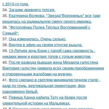
с 2013-го года.
34.
Загадки древнего тепсея.
35.
Екатерина Волкова, "Звезда"Ворониных" все таки
решилась на радикальную смену своего имиджа.
36.
"Фотоплёнка Полна Тёплых Воспоминаний с
Семьей":
37.
Она изменилась. Очень сильно.
38.
Винтер в эфир на своём отпуске вышла.
39.
13-Летняя дочь Бони с папой сама скромность -
никаких мини и коротких топов с голым животом.
40.
После развода бывшая жена Михаила галустяна
Виктория галустян удивила всех своим преображением
и откровенными жалобами на мужчин.
41.
Фото сделано в светлом минималистичном стиле -
кадр по грудь, вертикальная ориентация, фон
равномерно белый.
42.
Певица Ханна набила Тату на бедре после
удивительной истории на Мальдивах.
43.
В Отношке школьница прямо на дому ярмарку