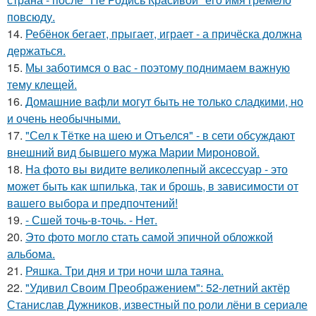
повсюду.
14.
Ребёнок бегает, прыгает, играет - а причёска должна
держаться.
15.
Мы заботимся о вас - поэтому поднимаем важную
тему клещей.
16.
Домашние вафли могут быть не только сладкими, но
и очень необычными.
17.
"Сел к Тётке на шею и Отъелся" - в сети обсуждают
внешний вид бывшего мужа Марии Мироновой.
18.
На фото вы видите великолепный аксессуар - это
может быть как шпилька, так и брошь, в зависимости от
вашего выбора и предпочтений!
19.
- Сшей точь-в-точь. - Нет.
20.
Это фото могло стать самой эпичной обложкой
альбома.
21.
Ряшка. Три дня и три ночи шла таяна.
22.
"Удивил Своим Преображением": 52-летний актёр
Станислав Дужников, известный по роли лёни в сериале