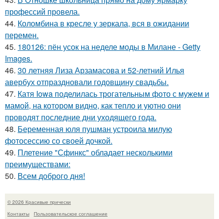
профессий провела.
44.
Коломбина в кресле у зеркала, вся в ожидании
перемен.
45.
180126: пён усок на неделе моды в Милане - Getty
Images.
46.
30 летняя Лиза Арзамасова и 52-летний Илья
авербух отпраздновали годовщину свадьбы.
47.
Катя Iowa поделилась трогательным фото с мужем и
мамой, на котором видно, как тепло и уютно они
проводят последние дни уходящего года.
48.
Беременная юля пушман устроила милую
фотосессию со своей дочкой.
49.
Плетение "Сфинкс" обладает несколькими
преимуществами:
50.
Всем доброго дня!
© 2026 Красивые прически
Контакты
Пользовательское соглашение