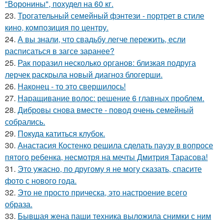
"Воронины", похудел на 60 кг.
23.
Трогательный семейный фэнтези - портрет в стиле
кино, композиция по центру.
24.
А вы знали, что свадьбу легче пережить, если
расписаться в загсе заранее?
25.
Рак поразил несколько органов: близкая подруга
лерчек раскрыла новый диагноз блогерши.
26.
Наконец - то это свершилось!
27.
Наращивание волос: решение 6 главных проблем.
28.
Дибровы снова вместе - повод очень семейный
собрались.
29.
Покуда катиться клубок.
30.
Анастасия Костенко решила сделать паузу в вопросе
пятого ребенка, несмотря на мечты Дмитрия Тарасова!
31.
Это ужасно, по другому я не могу сказать, спасите
фото с нового года.
32.
Это не просто прическа, это настроение всего
образа.
33.
Бывшая жена паши техника выложила снимки с ним