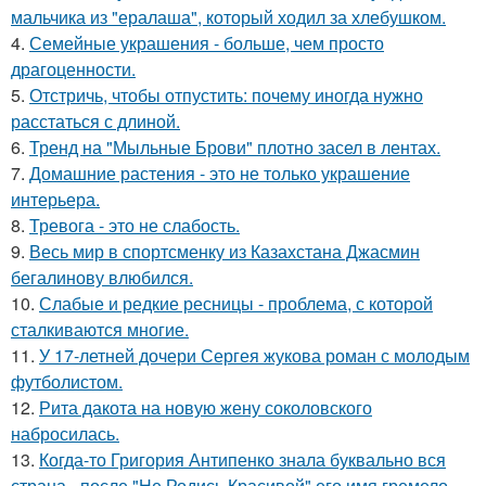
мальчика из "ералаша", который ходил за хлебушком.
4.
Семейные украшения - больше, чем просто
драгоценности.
5.
Отстричь, чтобы отпустить: почему иногда нужно
расстаться с длиной.
6.
Тренд на "Мыльные Брови" плотно засел в лентах.
7.
Домашние растения - это не только украшение
интерьера.
8.
Тревога - это не слабость.
9.
Весь мир в спортсменку из Казахстана Джасмин
бегалинову влюбился.
10.
Слабые и редкие ресницы - проблема, с которой
сталкиваются многие.
11.
У 17-летней дочери Сергея жукова роман с молодым
футболистом.
12.
Рита дакота на новую жену соколовского
набросилась.
13.
Когда-то Григория Антипенко знала буквально вся
страна - после "Не Родись Красивой" его имя гремело