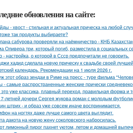
ледние обновления на сайте:
йды - хвост - стильная и актуальная прическа на любой случ
тоже так продукты выбираете?
лана сабурова проверяли на наёмничество - КНБ Казахстан
а Оливера три, который погиб, разместила в социальных се
о - настройка, о которой в Ссср предпочитали не говорить.
джи хадид сделала новую прическу к свадьбе своей лучшей
етский календарь. Рекомендации на 1 июля 2026 г.
уж этот образ зендаи в Риме на пресс - туре фильма "Челове
ы - самые распространенные женские прически средневеко
 это уже классика, плавный переход, правильная форма и т
17-летней дочери Сергея жукова роман с молодым футболи
ин штрих - и образ уже совсем иначе воспринимается.
фон на ногтях даже лучше самого цвета выглядит.
та дакота на новую жену соколовского набросилась.
от лимонный пирог пахнет уютом, летом и домашней выпеч