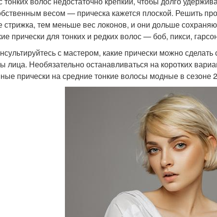
с тонких волос недостаточно крепкий, чтобы долго удержи
обственным весом — прическа кажется плоской. Решить про
е стрижка, тем меньше вес локонов, и они дольше сохран
кие прически для тонких и редких волос — боб, пикси, гарсон
нсультируйтесь с мастером, какие прически можно сделать
ты лица. Необязательно останавливаться на коротких вариа
ные прически на средние тонкие волосы модные в сезоне 2