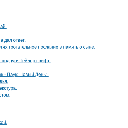
ай.
а дал ответ.
тях трогательное послание в память о сыне.
 подруги Тейлор свифт!
к - Паук: Новый День".
вья.
екстура.
стом.
кой.