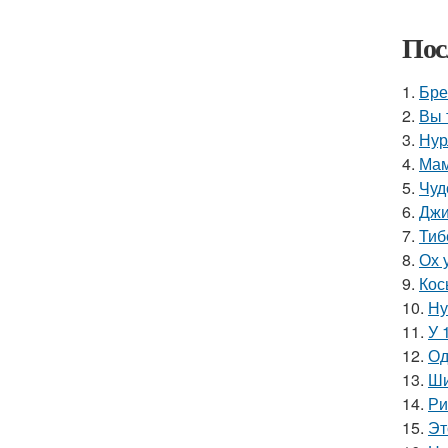
Пос
1.
Бре
2.
Вы 
3.
Нур
4.
Мам
5.
Чуд
6.
Джи
7.
Тиб
8.
Ох 
9.
Кос
10.
Ну
11.
У 
12.
Од
13.
Ши
14.
Ри
15.
Эт