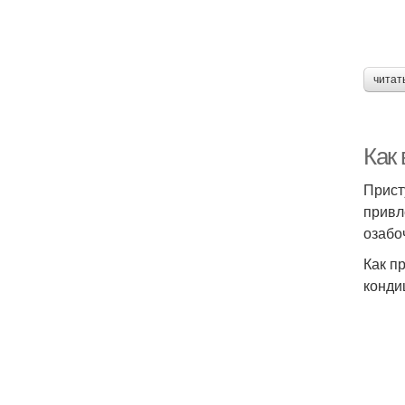
читат
Как
Прист
привл
озабо
Как п
конди