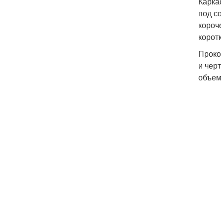
Карка
под с
короч
корот
Проко
и чер
объем