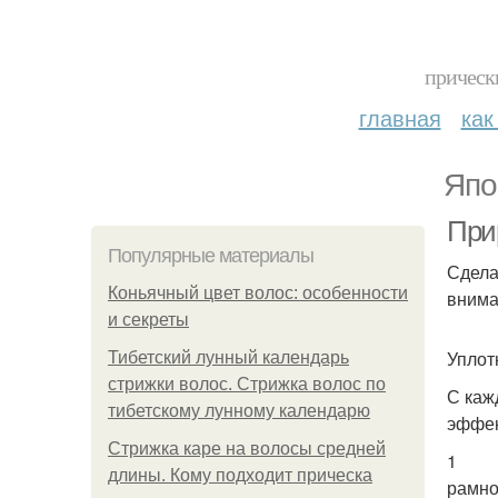
прическ
главная
как
Япо
При
Популярные материалы
Сдела
Коньячный цвет волос: особенности
внима
и секреты
Уплот
Тибетский лунный календарь
стрижки волос. Стрижка волос по
С каж
тибетскому лунному календарю
эффек
Стрижка каре на волосы средней
1
длины. Кому подходит прическа
рамно