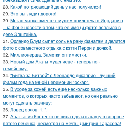
28.
Какой потрясающий день у нас получился!
29.
Это выглядит дорого!
30.
Меган маркл вместе с мужем прилетела в Иорданию
- на фоне новости о том, что её имя (и фото) всплыло в
деле Эпштейна.
31.
Орландо Блум сыпет соль на рану фанатам и делится
фото с совместного отдыха с кэтти Перри и дочкой.
32.
Миллионерша. Заметки оптимистки.
33.
Новый дом Агаты муцениеце - теперь по -
семейному.
34.
"Битва за Битвой" с Леонардо дикаприо - лучший
фильм года на 98-ой церемонии "оскар".
35.
В уходе за кожей есть ещё несколько важных
моментов, о которых часто забывают, но они реально
могут сделать разницу:
36.
Ловец орлов. 1. ".
37.
Анастасия Костенко решила сделать паузу в вопросе
пятого ребенка, несмотря на мечты Дмитрия Тарасова!