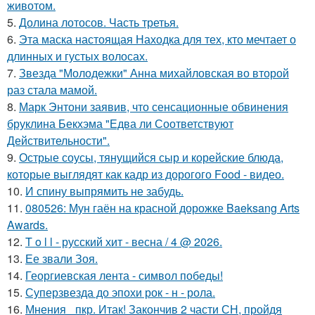
животом.
5.
Долина лотосов. Часть третья.
6.
Эта маска настоящая Находка для тех, кто мечтает о
длинных и густых волосах.
7.
Звезда "Молодежки" Анна михайловская во второй
раз стала мамой.
8.
Марк Энтони заявив, что сенсационные обвинения
бруклина Бекхэма "Едва ли Соответствуют
Действительности".
9.
Острые соусы, тянущийся сыр и корейские блюда,
которые выглядят как кадр из дорогого Food - видео.
10.
И спину выпрямить не забудь.
11.
080526: Мун гаён на красной дорожке Baeksang Arts
Awards.
12.
T o l l - русский хит - весна / 4 @ 2026.
13.
Ее звали Зоя.
14.
Георгиевская лента - символ победы!
15.
Суперзвезда до эпохи рок - н - рола.
16.
Мнения_ пкр. Итак! Закончив 2 части СН, пройдя