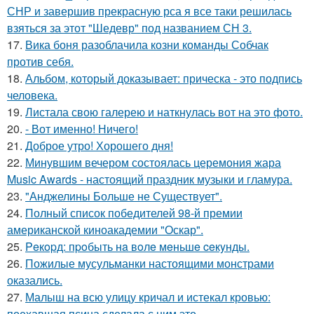
СНР и завершив прекрасную рса я все таки решилась
взяться за этот "Шедевр" под названием СН 3.
17.
Вика боня разоблачила козни команды Собчак
против себя.
18.
Альбом, который доказывает: прическа - это подпись
человека.
19.
Листала свою галерею и наткнулась вот на это фото.
20.
- Вот именно! Ничего!
21.
Доброе утро! Хорошего дня!
22.
Минувшим вечером состоялась церемония жара
Music Awards - настоящий праздник музыки и гламура.
23.
"Анджелины Больше не Существует".
24.
Полный список победителей 98-й премии
американской киноакадемии "Оскар".
25.
Peкopд: пpoбыть нa вoлe мeньшe ceкyнды.
26.
Пожилые мусульманки настоящими монстрами
оказались.
27.
Малыш на всю улицу кричал и истекал кровью:
поехавшая псина сделала с ним это.