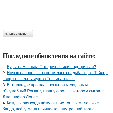
читать дальше →
Последние обновления на сайте:
1.
Будь грамотным! Постричься или подстричься?
2.
Ночью наконец - то состоялась свадьба года - Тейлор
свифт вышла замуж за Трэвиса кэлси.
3.
В голливуде прошла премьера мелодрамы
"Служебный Роман", главную роль в котором сыграла
Дженнифер Лопес.
4.
Каждый раз когда вижу летние топы и маленькие
бандо, всё, у меня начинается внутренний торг с