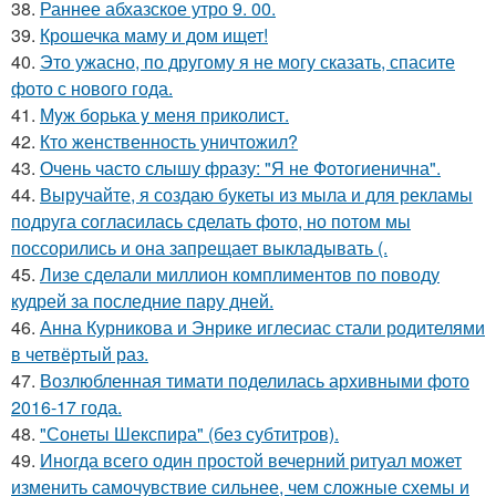
38.
Раннее абхазское утро 9. 00.
39.
Крошечка маму и дом ищет!
40.
Это ужасно, по другому я не могу сказать, спасите
фото с нового года.
41.
Мyж борька y меня приколист.
42.
Кто женственность уничтожил?
43.
Очень часто слышу фразу: "Я не Фотогиенична".
44.
Выручайте, я создаю букеты из мыла и для рекламы
подруга согласилась сделать фото, но потом мы
поссорились и она запрещает выкладывать (.
45.
Лизе сделали миллион комплиментов по поводу
кудрей за последние пару дней.
46.
Анна Курникова и Энрике иглесиас стали родителями
в четвёртый раз.
47.
Возлюбленная тимати поделилась архивными фото
2016-17 года.
48.
"Сонеты Шекспира" (без субтитров).
49.
Иногда всего один простой вечерний ритуал может
изменить самочувствие сильнее, чем сложные схемы и