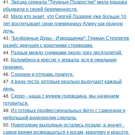
41.
Звезда сериала "Трудные Подростки" мила ершова
объявила о своей беременности.
42.
Мало кто знает, что Сергей Лазарев уже больше 10
лет воспитывает свою племянницу Алину как родную
дочь.
43.
"Безбожные Дуры - Извращенки": Герман Стерлигов
разнёс девушек с короткими стрижками.
44.
Разрыв между снимками около трех десятилетий.
45.
Коломбина в кресле у зеркала, вся в ожидании
перемен.
46.
Сохрани и отправь подруге.
47.
4 вида теста, которые реально выручают каждый
день.
48.
Скоро - наша с мужем годовщина, мы начинаем
готовиться.
49.
Из готовых профессиональных фото с самоедом я
небольшой видеоролик сделала.
50.
Новогодние выходные остались позади, а значит -
самое время возвращаться к косам, креативу и красоте.