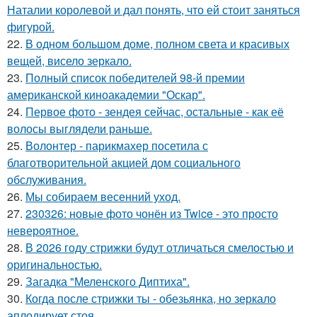
Наталии королевой и дал понять, что ей стоит заняться
фигурой.
22.
В одном большом доме, полном света и красивых
вещей, висело зеркало.
23.
Полный список победителей 98-й премии
американской киноакадемии "Оскар".
24.
Первое фото - зендея сейчас, остальные - как её
волосы выглядели раньше.
25.
Волонтер - парикмахер посетила с
благотворительной акцией дом социального
обслуживания.
26.
Мы собираем весенний уход.
27.
230326: новые фото чонён из Twice - это просто
невероятное.
28.
В 2026 году стрижки будут отличаться смелостью и
оригинальностью.
29.
Загадка "Меленского Диптиха".
30.
Когда после стрижки ты - обезьянка, но зеркало
аплодирует стоя.