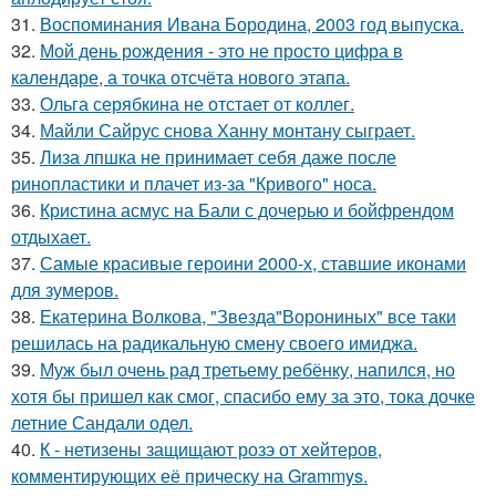
31.
Воспоминания Ивана Бородина, 2003 год выпуска.
32.
Мой день рождения - это не просто цифра в
календаре, а точка отсчёта нового этапа.
33.
Ольга серябкина не отстает от коллег.
34.
Майли Сайрус снова Ханну монтану сыграет.
35.
Лиза лпшка не принимает себя даже после
ринопластики и плачет из-за "Кривого" носа.
36.
Кристина асмус на Бали с дочерью и бойфрендом
отдыхает.
37.
Самые красивые героини 2000-х, ставшие иконами
для зумеров.
38.
Екатерина Волкова, "Звезда"Ворониных" все таки
решилась на радикальную смену своего имиджа.
39.
Муж был очень рад третьему ребёнку, напился, но
хотя бы пришел как смог, спасибо ему за это, тока дочке
летние Сандали одел.
40.
К - нетизены защищают розэ от хейтеров,
комментирующих её прическу на Grammys.