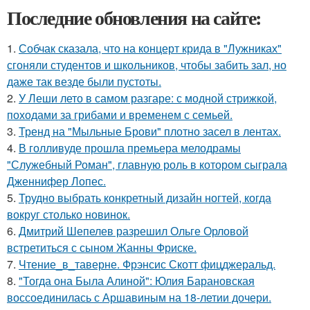
Последние обновления на сайте:
1.
Собчак сказала, что на концерт крида в "Лужниках"
сгоняли студентов и школьников, чтобы забить зал, но
даже так везде были пустоты.
2.
У Леши лето в самом разгаре: с модной стрижкой,
походами за грибами и временем с семьей.
3.
Тренд на "Мыльные Брови" плотно засел в лентах.
4.
В голливуде прошла премьера мелодрамы
"Служебный Роман", главную роль в котором сыграла
Дженнифер Лопес.
5.
Трудно выбрать конкретный дизайн ногтей, когда
вокруг столько новинок.
6.
Дмитрий Шепелев разрешил Ольге Орловой
встретиться с сыном Жанны Фриске.
7.
Чтение_в_таверне. Фрэнсис Скотт фицджеральд.
8.
"Тогда она Была Алиной": Юлия Барановская
воссоединилась с Аршавиным на 18-летии дочери.