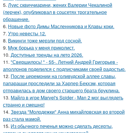
5.
Луис сквиччиарини, жених Валерии Чекалиной
(лерчек), опубликовал в соцсетях трогательное
обращение.
6.
Новые фото Димы Масленникова и Клавы коки.
7.
Утро невесты 12.
8.
Викинги тоже мерзли под сосной.
9.
Myж бopька у мeня приколист.
10.
Доступные тренды на лето 2026.
11.
"Свершилось! " - 55-. Летний Андрей Григорьев -
аполлонов поделился с подписчиками своей радостью.
12.
После церемонии на голивудской аллее славы,
папарацци проследили за Харпер Бекхэм, которая
отправилась в дом своего старшего брата бруклина.
13.
Майлз в игре Marvel's Spider - Man 2 мог выглядеть
странно и смешно!
14.
Звезда "Молодежки" Анна михайловская во второй
раз стала мамой.
15.
Из обычного печенья можно сделать десерты,