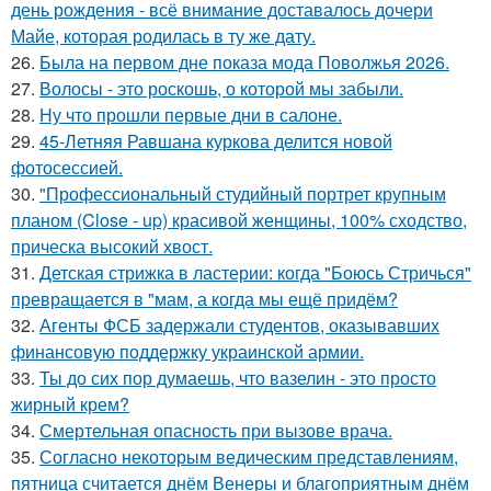
день рождения - всё внимание доставалось дочери
Майе, которая родилась в ту же дату.
26.
Была на первом дне показа мода Поволжья 2026.
27.
Волосы - это роскошь, о которой мы забыли.
28.
Ну что прошли первые дни в салоне.
29.
45-Летняя Равшана куркова делится новой
фотосессией.
30.
"Профессиональный студийный портрет крупным
планом (Close - up) красивой женщины, 100% сходство,
прическа высокий хвост.
31.
Детская стрижка в ластерии: когда "Боюсь Стричься"
превращается в "мам, а когда мы ещё придём?
32.
Агенты ФСБ задержали студентов, оказывавших
финансовую поддержку украинской армии.
33.
Ты до сих пор думаешь, что вазелин - это просто
жирный крем?
34.
Смертельная опасность при вызове врача.
35.
Согласно некоторым ведическим представлениям,
пятница считается днём Венеры и благоприятным днём