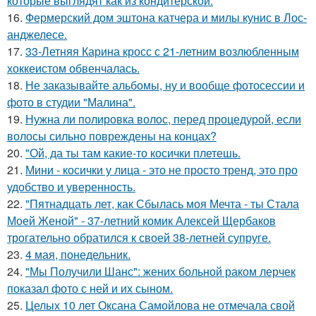
которые выглядят как из кондитерской.
16.
Фермерский дом эштона катчера и милы кунис в Лос-
анджелесе.
17.
33-Летняя Карина кросс с 21-летним возлюбленным
хоккеистом обвенчалась.
18.
Не заказывайте альбомы, ну и вообще фотосессии и
фото в студии "Малина".
19.
Нужна ли полировка волос, перед процедурой, если
волосы сильно повреждены на концах?
20.
"Ой, да ты там какие-то косички плетешь.
21.
Мини - косички у лица - это не просто тренд, это про
удобство и уверенность.
22.
"Пятнадцать лет, как Сбылась моя Мечта - ты Стала
Моей Женой" - 37-летний комик Алексей Щербаков
трогательно обратился к своей 38-летней супруге.
23.
4 мая, понедельник.
24.
"Мы Получили Шанс": жених больной раком лерчек
показал фото с ней и их сыном.
25.
Целых 10 лет Оксана Самойлова не отмечала свой