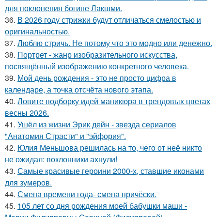
для поклонения богине Лакшми.
36.
В 2026 году стрижки будут отличаться смелостью и
оригинальностью.
37.
Люблю стричь. Не потому что это модно или денежно.
38.
Портрет - жанр изобразительного искусства,
посвящённый изображению конкретного человека.
39.
Мой день рождения - это не просто цифра в
календаре, а точка отсчёта нового этапа.
40.
Ловите подборку идей маникюра в трендовых цветах
весны 2026.
41.
Ушёл из жизни Эрик дейн - звезда сериалов
"Анатомия Страсти" и "эйфория".
42.
Юлия Меньшова решилась на то, чего от неё никто
не ожидал: поклонники ахнули!
43.
Самые красивые героини 2000-х, ставшие иконами
для зумеров.
44.
Смена времени года- смена причёски.
45.
105 лет со дня рождения моей бабушки маши -