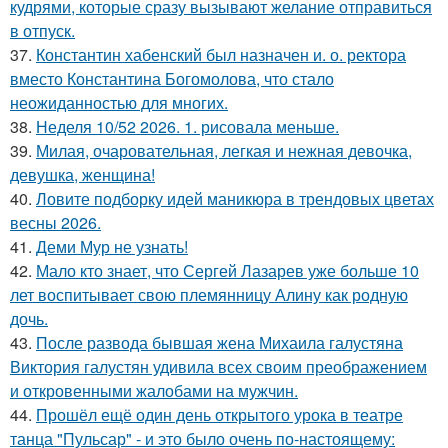
кудрями, которые сразу вызывают желание отправиться
в отпуск.
37.
Константин хабенский был назначен и. о. ректора
вместо Константина Богомолова, что стало
неожиданностью для многих.
38.
Неделя 10/52 2026. 1. рисовала меньше.
39.
Милая, очаровательная, легкая и нежная девочка,
девушка, женщина!
40.
Ловите подборку идей маникюра в трендовых цветах
весны 2026.
41.
Деми Мур не узнать!
42.
Мало кто знает, что Сергей Лазарев уже больше 10
лет воспитывает свою племянницу Алину как родную
дочь.
43.
После развода бывшая жена Михаила галустяна
Виктория галустян удивила всех своим преображением
и откровенными жалобами на мужчин.
44.
Прошёл ещё один день открытого урока в театре
танца "Пульсар" - и это было очень по-настоящему: