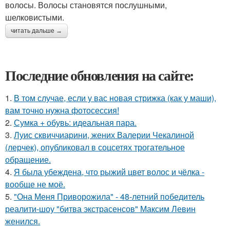
волосы. Волосы становятся послушными,
шелковистыми.
читать дальше →
Последние обновления на сайте:
1.
В том случае, если у вас новая стрижка (как у маши),
вам точно нужна фотосессия!
2.
Сумка + обувь: идеальная пара.
3.
Луис сквиччиарини, жених Валерии Чекалиной
(лерчек), опубликовал в соцсетях трогательное
обращение.
4.
Я была убеждена, что рыжий цвет волос и чёлка -
вообще не моё.
5.
"Она Меня Приворожила" - 48-летний победитель
реалити-шоу "битва экстрасенсов" Максим Левин
женился.