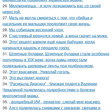
26.
Миллионерша. - я хочу познакомить вас со своей
невестой.
27.
Мать не могла смириться с тем, что убийца и
насильник ее малышки продолжит свою жизнь.
28.
Мы собираем весенний уход.
29.
Счастливый вернулся домой, а жена скачет на муже.
30.
Этот рецепт варили ещё наши бабушки, когда
начинался кашель и першило горло.
31.
Шляпные булавки. Шляпные булавки стали особенно
популярны в XIX веке, когда дамы перестали
подвязывать шелковые ленты под подбородком.
32.
Этот красавчик - Николай гоголь.
33.
Это выглядит дорого!
34.
"Раскрыла Диагноз" - близкая подруга Валерии
Чекалиной поделилась подробностями о болезни
многодетной мамы.
35.
- волшебный ИИ - редактор, сделай мне красиво.
36.
Алсу поделилась снимками с океаном, свечами и