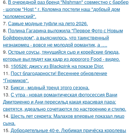
6.
В очередной раз бренд "Nishman" совместно с барбер
- шопом "Host " г. Коломна постели наш "добрый дом
"коломенский".
7.
Самые модные туфли на лето 2026.
8.
Полина Гагарина выложила "Первое Фото с Новым
Бойфрендом", а выяснилось, что таинственный
незнакомец - вовсе не молодой романтик, а ….
9.
Острые соусы, тянущийся сыр и корейские блюда,
которые выглядят как кадр из дорогого Food - видео.
10.
150526: джису из Blackpink на показе Dior.
11.
Пост благодарности! Весеннее обновление
"Гномиков".
12.
Бикси - модный тренд этого сезона.
13.
С утра - новая романтическая фотосессия Вани
Дмитриенко и Ани пересильд какая красивая пара:
светятся, идеально сочетаются по настроению и стилю.
14.
Шесть лет секрета: Малахов впервые показал лицо
сына.
15.
Добродетельные 40-е. Любимая причёска королевы