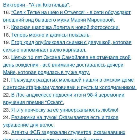
Виктории - "А-ля Клотильда".
16.
"Сел к Тётке на шею и Отъелся" - в сети обсуждают
внешний вид бывшего мужа Марии Мироновой.
17.
Красная шапочка Лолита в новой фотосессии.
18.
Теперь можно и джинсы показать.
19.
Егор крид опубликовал снимки с девушкой, которая
сильно напоминает валю карнавал.
20.
Целых 10 лет Оксана Самойлова не отмечала свой
день рождения - всё внимание доставалось дочери
Майе, которая родилась в ту же дату.
21.
Плачущих раздетых малышей нашли в омском доме
с антисанитарными условиями и пустым холодильником.
22.
В Лос-анджелесе подвели итоги 98-й церемонии
вручения премии "Оскар".
23.
Я эту прическу за её универсальность люблю!
24.
Резиночки на пучок! Оказывается есть и такое
украшение для волос.
25.
Агенты ФСБ задержали студентов, оказывавших
финансовую поддержку украинской армии.