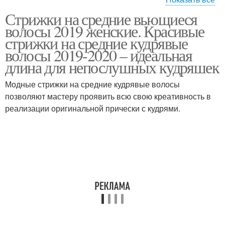
Стрижки на средние вьющиеся
Стрижки для вьющихся
Волос без укладки
волосы 2019 женские. Красивые
волос
стрижки на средние кудрявые
волосы 2019-2020 – идеальная
длина для непослушных кудряшек
Стрижки на кудрявые
Пушистые волосы
волосы
Модные стрижки на средние кудрявые волосы
позволяют мастеру проявить всю свою креативность в
реализации оригинальной прически с кудрями.
Стрижки для кудрявых
Укладка для кудрявых
волос
волос
Стрижки для пушистых
Стрижки на пушистые
волос
волосы