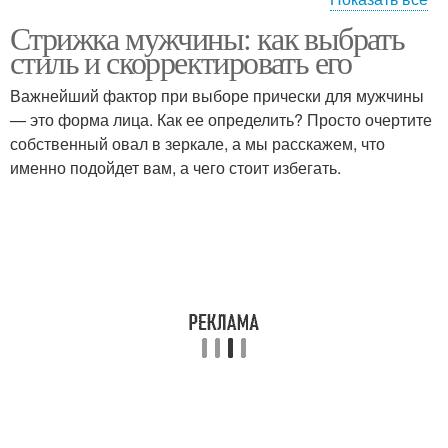
Стрижка мужчины: как выбрать
Укладка для кудрявых
Тонкие волосы
стиль и скорректировать его
волос
Важнейший фактор при выборе прически для мужчины
— это форма лица. Как ее определить? Просто очертите
Стрижка для длинных
собственный овал в зеркале, а мы расскажем, что
волос
именно подойдет вам, а чего стоит избегать.