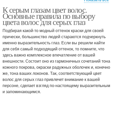
К серым глазам цвет волос.
Волос для светлой
Волос под цвет
Основные правила по выбору
кожи
цвета волос для серых глаз
Подбирая какой-то модный оттенок краски для своей
Волос для смуглой
прически, большинство людей стараются подчеркнуть
Красноватая кожа
кожи
именно выразительность глаз. Если вы решили найти
для себя самый подходящий оттенок, то помните, что
здесь важно комплексное впечатление от вашей
внешности. Состоит оно из гармоничных сочетаний тона
Волос для серо-
Бледная кожа
кожного покрова, окраски радужных оболочек и, конечно
голубых глаз
же, тона ваших локонов. Так, соответствующий цвет
волос для серых глаз привлечет внимание к вашей
персоне, сделает взгляд по-настоящему выразительным
Волос для холодного
и запоминающимся.
Волос для девушек
цветотипа