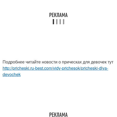
Подробнее читайте новости о прическах для девочек тут
http://pricheski.ru-best.com/vidy-prichesok/pricheski-dlya-
devochek