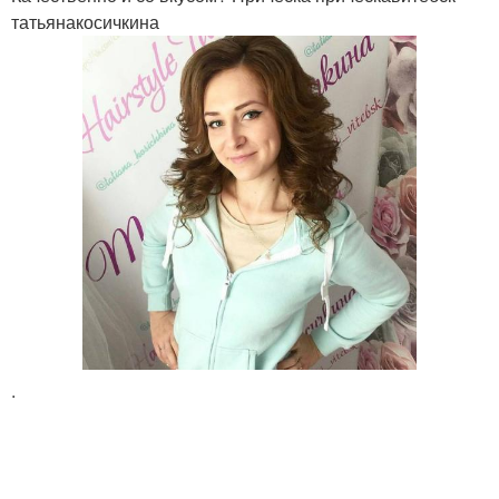
татьянакосичкина
.