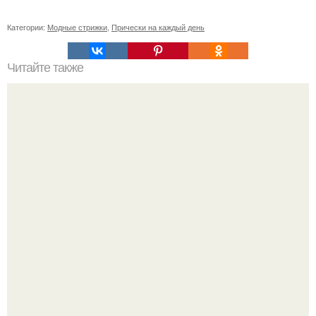
Категории:
Модные стрижки
,
Прически на каждый день
Читайте также
Как ухаживать за волосами мужчинам. Как мужчине
ухаживать за волосами