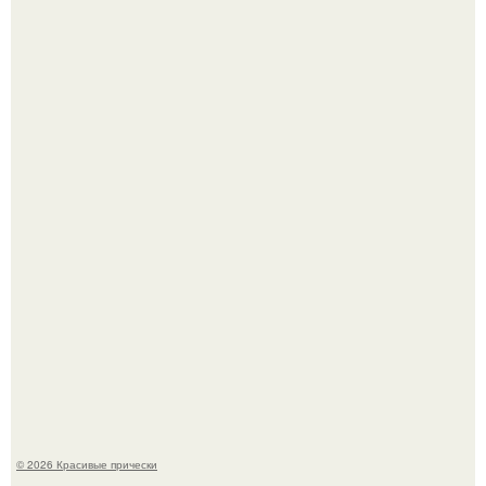
Это снова случилось ….
Борющийся с раком поджелудочной железы Евгений
Алдонин вернулся в Москву после почти года лечения в
Германии.
© 2026 Красивые прически