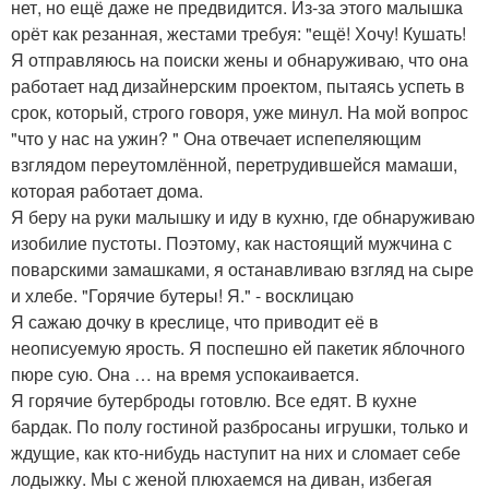
нет, но ещё даже не предвидится. Из-за этого малышка
орёт как резанная, жестами требуя: "ещё! Хочу! Кушать!
Я отправляюсь на поиски жены и обнаруживаю, что она
работает над дизайнерским проектом, пытаясь успеть в
срок, который, строго говоря, уже минул. На мой вопрос
"что у нас на ужин? " Она отвечает испепеляющим
взглядом переутомлённой, перетрудившейся мамаши,
которая работает дома.
Я беру на руки малышку и иду в кухню, где обнаруживаю
изобилие пустоты. Поэтому, как настоящий мужчина с
поварскими замашками, я останавливаю взгляд на сыре
и хлебе. "Горячие бутеры! Я." - восклицаю
Я сажаю дочку в креслице, что приводит её в
неописуемую ярость. Я поспешно ей пакетик яблочного
пюре сую. Она … на время успокаивается.
Я горячие бутерброды готовлю. Все едят. В кухне
бардак. По полу гостиной разбросаны игрушки, только и
ждущие, как кто-нибудь наступит на них и сломает себе
лодыжку. Мы с женой плюхаемся на диван, избегая