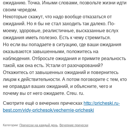
ожиданию. Точка. Иными словами, позвольте жизни идти
своим чередом.
Некоторые скажут, что надо вообще отказаться от
ожиданий. Но я бы не стал заходить так далеко. По-
моему, здоровые, реалистичные, высказанные вслух
ожидания иметь полезно. Есть к чему стремиться.
Но если вы попадаете в ситуацию, где ваши ожидания
оказываются завышенными, положитесь на
наблюдения. Отбросьте ожидания и примите реальность
такой, как она есть. Устали от разочарований?
Откажитесь от завышенных ожиданий и повернитесь
лицом к действительности. А потом поговорите с тем, кто
не оправдал ваших ожиданий, и объясните, чего и
почему вы от него ожидаете. Creu. ru.
Смотрите ещё о вечерних прическах
http://pricheski.ru-
best.com/vidy-prichesok/vechernie-pricheski
Категории:
Прически на каждый день
,
Вечерние прически