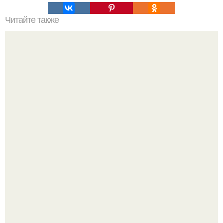
Читайте также
Челлендж 7 СЕКУНД. 7 Second Challenge - ваш друг дает
вам задание, вы должны выполнить его всего за 7
секунд.