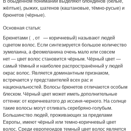
В обыденном понимании выделяют блондинов (белые,
жёлтые), рыжих, шатенов (каштановые, тёмно-русые) и
брюнетов (чёрные).
Основная статья:
Брюнетами ( , от — коричневый) называют людей
сцветом волос. Если синтезируется большое количество
эумелаина, а феомеланина очень мало или совсем
нет — цвет волос становится чёрным. Чёрный цвет —
самый тёмный и наиболее распространённый у людей
окрас волос. Является доминантным признаком,
встречается у представителей всех рас и
национальностей. Волосы брюнетов отличаются особым
блеском. Чёрный цвет может иметь дополнительные
оттенки: от коричневатого до иссиня-черного. На солнце
такие волосы могут отливать серебряно-голубым.
Большинство людей, проживающих за пределами
Европы, имеют чёрный или темно-коричневый цвет
волос. Среди европеоидов темный цвет волос является