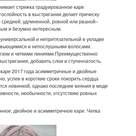
нимает стрижка градуированное каре
огослойность в выстригании делает прическу
, средней, удлиненной, ровной или рваной–
нным и безумно интересным.
 универсальной и непритязательной в укладке
е вьющимися и непослушными волосами.
резом и четкими линиями.Преимущественно
выстригания, добавить слои и ступенчатость.
каре 2017 года асимметричные и двойные
о, успев в короткие сроки покорить сердца
тся новинкой, однако последние веяния в моде
тивности, необычности, отсутствию ровных
нное, двойное и асимметричное каре. Челка