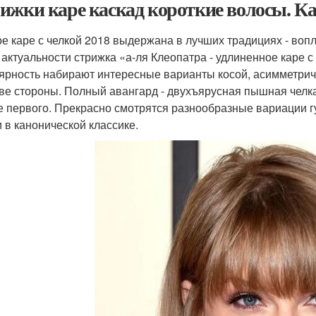
ижки каре каскад короткие волосы. Кар
е каре с челкой 2018 выдержана в лучших традициях - воп
 актуальности стрижка «а-ля Клеопатра - удлиненное каре 
ярность набирают интересные варианты косой, асимметрично
две стороны. Полный авангард - двухъярусная пышная челка
е первого. Прекрасно смотрятся разнообразные вариации 
и в канонической классике.