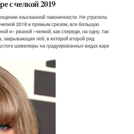
е с челкой 2019
лощение изысканной лаконичности. Не утратила
с челкой 2018 и прямым срезом, все большую
й и« рваной »челкой, как спереди, на одну, так
, закрывающая лоб, в которой второй ряд
густого шевелюры на градуированных видах каре