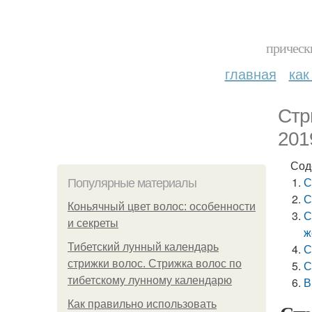
прическ
главная
как
Стр
201
Сод
С
Популярные материалы
С
Коньячный цвет волос: особенности
С
и секреты
ж
Тибетский лунный календарь
С
стрижки волос. Стрижка волос по
С
тибетскому лунному календарю
В
Как правильно использовать