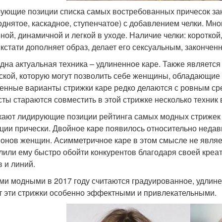
ующие позиции списка самых востребованных причесок за
однятое, каскадное, ступенчатое) с добавлением челки. Мн
ной, динамичной и легкой в уходе. Наличие челки: короткой
 кстати дополняет образ, делает его сексуальным, законче
дна актуальная техника – удлиненное каре. Также является
ской, которую могут позволить себе женщины, обладающи
енные варианты стрижки каре редко делаются с ровным с
сты стараются совместить в этой стрижке несколько техник 
ают лидирующие позиции рейтинга самых модных стрижек 
ции прически. Двойное каре появилось относительно недавн
онов женщин. Асимметричное каре в этом смысле не являе
лили ему быстро обойти конкурентов благодаря своей креа
в и линий.
и модными в 2017 году считаются градуированное, удлине
т эти стрижки особенно эффектными и привлекательными.