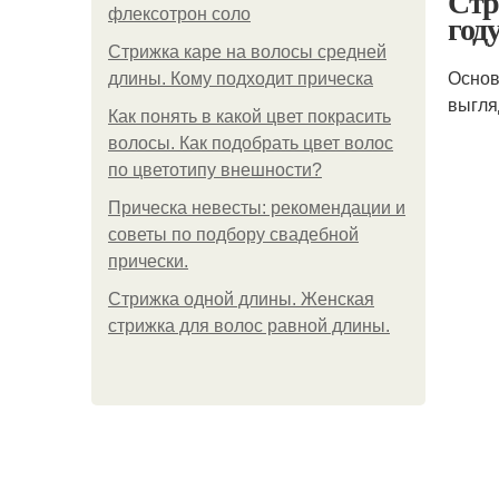
Стр
флексотрон соло
год
Стрижка каре на волосы средней
Основ
длины. Кому подходит прическа
выгля
Как понять в какой цвет покрасить
волосы. Как подобрать цвет волос
по цветотипу внешности?
Прическа невесты: рекомендации и
советы по подбору свадебной
прически.
Стрижка одной длины. Женская
стрижка для волос равной длины.