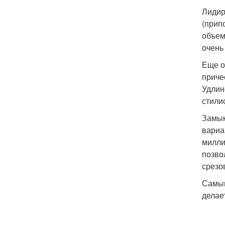
Лидир
(прип
объем
очень
Еще о
приче
Удлин
стили
Замык
вариа
милли
позво
срезо
Самым
делае