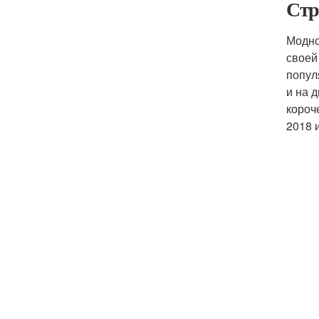
Стр
Модно
своей
попул
и на 
короч
2018 