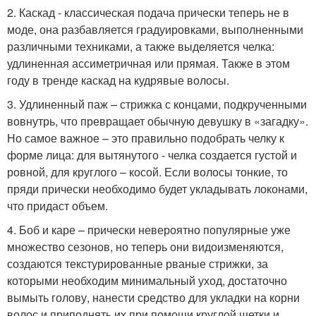
2. Каскад - классическая подача прически теперь не в
моде, она разбавляется градуировками, выполненными
различными техниками, а также выделяется челка:
удлиненная ассиметричная или прямая. Также в этом
году в тренде каскад на кудрявые волосы.
3. Удлиненный паж – стрижка с концами, подкрученными
вовнутрь, что превращает обычную девушку в «загадку».
Но самое важное – это правильно подобрать челку к
форме лица: для вытянутого - челка создается густой и
ровной, для круглого – косой. Если волосы тонкие, то
пряди прически необходимо будет укладывать локонами,
что придаст объем.
4. Боб и каре – прически невероятно популярные уже
множество сезонов, но теперь они видоизменяются,
создаются текстурированные рваные стрижки, за
которыми необходим минимальный уход, достаточно
вымыть голову, нанести средство для укладки на корни
волос и приподнять их при помощи круглой щетки и