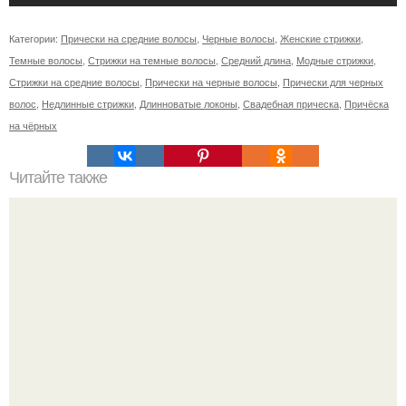
Категории:
Прически на средние волосы
,
Черные волосы
,
Женские стрижки
,
Темные волосы
,
Стрижки на темные волосы
,
Средний длина
,
Модные стрижки
,
Стрижки на средние волосы
,
Прически на черные волосы
,
Прически для черных
волос
,
Недлинные стрижки
,
Длинноватые локоны
,
Свадебная прическа
,
Причёска
на чёрных
Читайте также
Крем для отбеливания интимных зон в аптеках
названия. Отбеливание кожи в домашних условиях