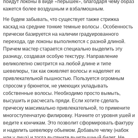
пойдут локоны в виде «перышек», благодаря чему образ
кажется более воздушным и взбалмошным.
Не будем забывать, что существует также стрижка
каскад на средние тонкие темные волосы . Особенность
прически базируется на наличии градуированного
перехода, где локоны выполняются с разной длиной.
Причем мастер старается специально выделить эту
разницу, создавая особую текстуру. Направление
великолепно смотрится на любой длине и типе
шевелюры, так как оживляет волосы и наделяет их
привлекательной пышностью. Пользуется огромным
спросом у брюнеток, не умеющих укладывать
собственные волосы. Необходимо просто вымыть,
высушить и расчесать пряди. Если хотите сделать
прическу максимально привлекательной, то примените
многоступенчатую филировку. Начните от уровня ушей и
ведите к кончикам. Это позволит сформировать фактуру
и наделить шевелюру объемом. Добавьте челку (набок
или у лица) и тогда вытяните выигрышный билет. Не