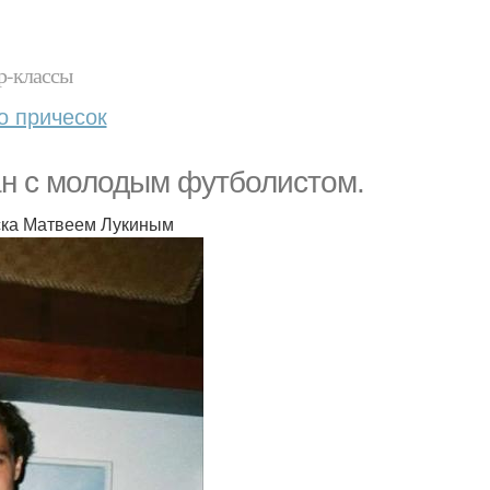
р-классы
о причесок
ан с молодым футболистом.
ска Матвеем Лукиным