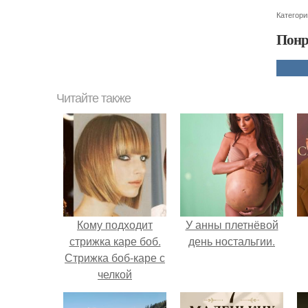
Категори
Понр
Читайте также
Кому подходит
У анны плетнёвой
стрижка каре боб.
день ностальгии.
Стрижка боб-каре с
челкой