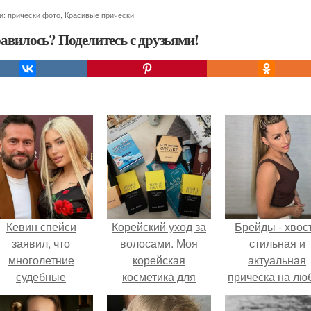
и:
прически фото
,
Красивые прически
авилось? Поделитесь с друзьями!
Кевин спейси
Корейский уход за
Брейды - хвост
заявил, что
волосами. Моя
стильная и
многолетние
корейская
актуальная
судебные
косметика для
прическа на лю
разбирательства
восстановления
случай.
практически
волос