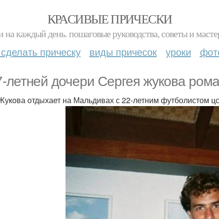
КРАСИВЫЕ ПРИЧЕСКИ
и на каждый день. пошаговые руководства, советы и масте
 сделать прическу
виды причесок
уроки
фот
7-летней дочери Сергея жукова ром
Жукова отдыхает на Мальдивах с 22-летним футболистом ц