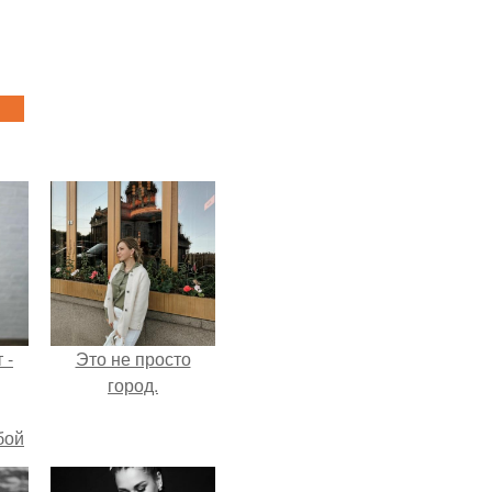
 -
Это не просто
город.
бой