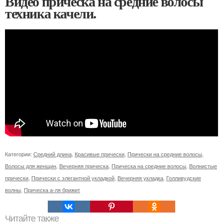
Видео прическа на средние волосы
техника качели.
Категории:
Средний длина
,
Красивые прически
,
Прически на средние волосы
,
Волосы для женщин
,
Вечерняя прическа
,
Прическа на средние волосы
,
Волнистые
прически
,
Прически с элегантной укладкой
,
Вечерняя укладка
,
Голливудские
волны
,
Прическа а-ля брижит
Читайте также