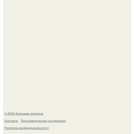
- Дорогая, ты где хочешь погулять в воскресенье?
Мы с подругами съездили на кубену с палатками - и это
был тот самый отдых, после которого долго смеёшься,
вспоминая каждую мелочь!
© 2026 Красивые прически
Контакты
Пользовательское соглашение
Политика конфидециальности