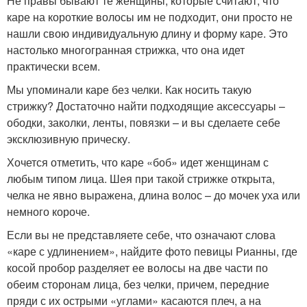
Не правы бывают те женщины, которые считают, что
каре на короткие волосы им не подходит, они просто не
нашли свою индивидуальную длину и форму каре. Это
настолько многогранная стрижка, что она идет
практически всем.
Мы упоминали каре без челки. Как носить такую
стрижку? Достаточно найти подходящие аксессуары –
ободки, заколки, ленты, повязки – и вы сделаете себе
эксклюзивную прическу.
Хочется отметить, что каре «боб» идет женщинам с
любым типом лица. Шея при такой стрижке открыта,
челка не явно выражена, длина волос – до мочек уха или
немного короче.
Если вы не представляете себе, что означают слова
«каре с удлинением», найдите фото певицы Рианны, где
косой пробор разделяет ее волосы на две части по
обеим сторонам лица, без челки, причем, передние
пряди с их острыми «углами» касаются плеч, а на