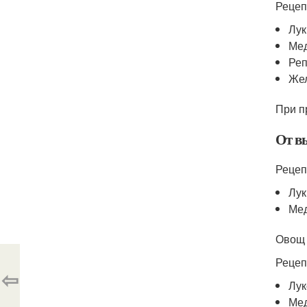
Рецеп
Лук
Мед
Реп
Жел
При п
От в
Рецеп
Лук
Мед
Овощ 
Рецеп
⇦
Лук
Мед