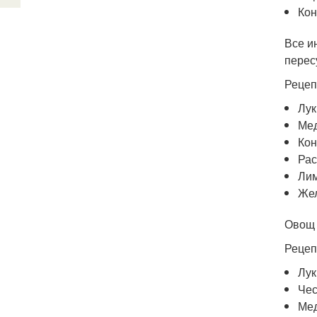
Кон
Все и
перес
Рецеп
Лук
Мед
Кон
Рас
Лим
Жел
Овощ 
Рецеп
Лук
Чес
Мед