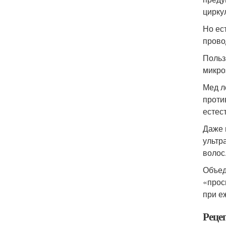
цирку
Но ес
прово
Польз
микро
Мед л
проти
естес
Даже 
ультр
волос
Объед
«прос
при е
Реце