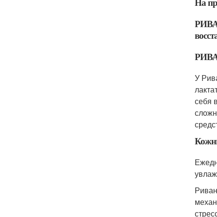
На п
РИВАН
восст
РИВАН
У Рив
лакта
себя в
сложн
средс
Кожн
Ежедн
увлаж
Риван
механ
стрес