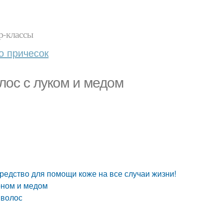
р-классы
о причесок
лос с луком и медом
редство для помощи коже на все случаи жизни!
оном и медом
 волос