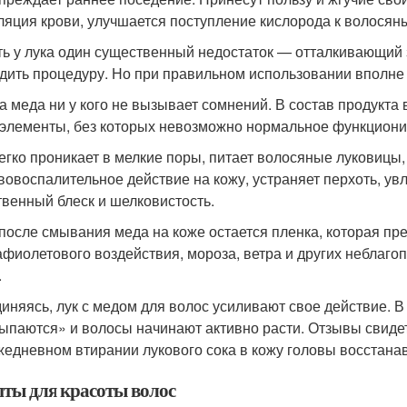
ляция крови, улучшается поступление кислорода к волося
ть у лука один существенный недостаток — отталкивающий з
дить процедуру. Но при правильном использовании вполне
а меда ни у кого не вызывает сомнений. В состав продукта
элементы, без которых невозможно нормальное функциони
егко проникает в мелкие поры, питает волосяные луковицы
вовоспалительное действие на кожу, устраняет перхоть, увл
твенный блеск и шелковистость.
после смывания меда на коже остается пленка, которая пр
афиолетового воздействия, мороза, ветра и других неблаг
.
иняясь, лук с медом для волос усиливают свое действие. 
ыпаются» и волосы начинают активно расти. Отзывы свиде
жедневном втирании лукового сока в кожу головы восстанав
пты для красоты волос