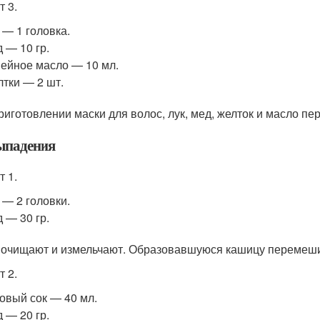
т 3.
 — 1 головка.
 — 10 гр.
ейное масло — 10 мл.
тки — 2 шт.
риготовлении маски для волос, лук, мед, желток и масло пе
ыпадения
т 1.
 — 2 головки.
 — 30 гр.
очищают и измельчают. Образовавшуюся кашицу перемешив
т 2.
овый сок — 40 мл.
 — 20 гр.