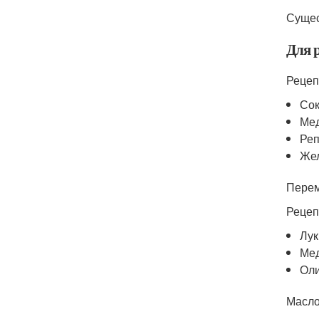
Сущес
Для 
Рецеп
Сок
Мед
Реп
Жел
Перем
Рецеп
Лук
Мед
Оли
Масло