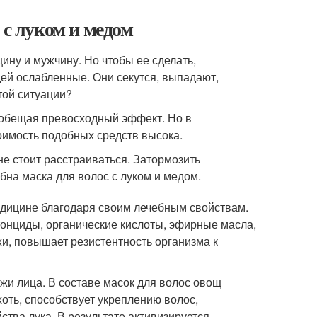
 с луком и медом
ину и мужчину. Но чтобы ее сделать,
ей ослабленные. Они секутся, выпадают,
той ситуации?
 обещая превосходный эффект. Но в
оимость подобных средств высока.
е стоит расстраиваться. Затормозить
бна маска для волос с луком и медом.
едицине благодаря своим лечебным свойствам.
онциды, органические кислоты, эфирные масла,
жи, повышает резистентность организма к
жи лица. В составе масок для волос овощ
оть, способствует укреплению волос,
ства лука. В результате активизируется