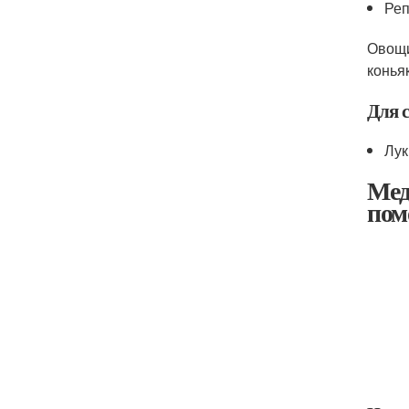
Реп
Овощи
конья
Для 
Лук
Мед
пом