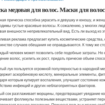
ка медовая для волос. Маски для волос
ная прическа способна украсить и девушку и юношу, и женщ
одимы густые красивые волосы. К сожалению, у многих люд
вая внешности непривлекательный вид. Есть ли выход из э
ливая реклама предлагает купить косметические средства,
инстве случаев обещания не оправдываются. К тому же ст
ждый человек может позволить себе подобные затраты. Но н
ение волос, усилить их рост, придать прическе объем спосо
тый лук пользуется огромной популярностью в народной м
держит аскорбиновую кислоту, минеральные элементы, фит
даря которым купирует воспаления, улучшает состояние ко
йствию инфекций и других неблагоприятных факторов.
ый сок разглаживает морщины, предотвращает увядание ко
ечивает фолликулы полезными веществами, устраняет перх
преждает раннее поседение. Принесут пользу и жгучие свой