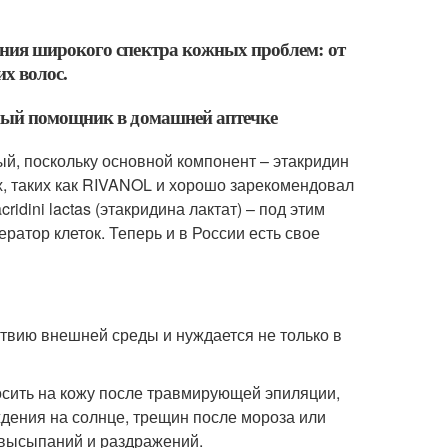
ния широкого спектра кожных проблем: от
х волос.
ный помощник в домашней аптечке
ый, поскольку основной компонент – этакридин
ах, таких как RIVANOL и хорошо зарекомендовал
idini lactas (этакридина лактат) – под этим
атор клеток. Теперь и в России есть свое
твию внешней среды и нуждается не только в
осить на кожу после травмирующей эпиляции,
дения на солнце, трещин после мороза или
х высыпаний и раздражений.