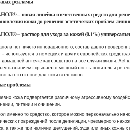
равах рекламы
ОЛ® – новая линейка отечественных средств для реше
ановления кожи до решения эстетических проблем лишни
ОЛ® – раствор для ухода за кожей (0.1%) универсаль
анола нет ничего инновационного, состав давно проверенн
т – используется в немецких и других европейских средств
 домашней аптечке как средство на все случаи жизни. Aethacr
ым названием скрывается мощный восстановитель и регенер
тво на его основе для кожи всех типов.
ые проблемы
евно кожа подвергается различному агрессивному воздейс
нении, питании и очищении.
ол именно то средство, которое можно первоначально нан
ических повреждений после депиляции, чрезмерного нахож
са, а так же при наличии шелушений, зуда или иных кожны