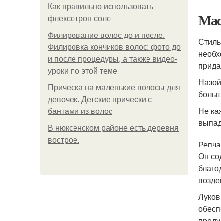
Как правильно использовать
Мас
флексотрон соло
Филирование волос до и после.
Стиль
Филировка кончиков волос: фото до
необх
и после процедуры, а также видео-
прида
уроки по этой теме
Назой
Прическа на маленькие волосы для
больш
девочек. Детские прически с
Не ка
бантами из волос
выпад
В нюксенском районе есть деревня
вострое.
Репча
Он со
благо
возде
Луков
обесп
преду