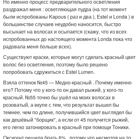
Но именно процесс предварительного осветления
раздражал меня : осветляющая пудра (на тот момент
были испробованы Kapous ( раз и два ), Estel и Londa ) в
большинстве случаев неудобно наносится, быстро
высыхает на волосах и осыпается (скажу, что из всех
испробованных до настоящего момента Londa пока что
радовала меня больше всех).
Существуют краски, которые могут сделать красный цвет
волос без осветления, поэтому было решено
попробовать сдружиться с Estel Lumen.
Взяла оттенок №45 — Медно-красный . Почему именно
его? Потому что у кого-то он давал рыжий, у кого-то
красный. №55 точно бы ушёл на моих волосах в
розоватый, а вкупе с тем, что результат вышел бы
темнее, чем по длине, получившийся цвет выглядел бы
как дешёвый "борщик", а если от 45 получится рыжий,
его легко затонировать в красный при помощи Тоники.
Оксигент решила брать 6% , потому что несмотря на то,