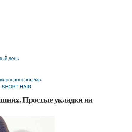
дый день
икорневого объёма
R SHORT HAIR
ашних. Простые укладки на