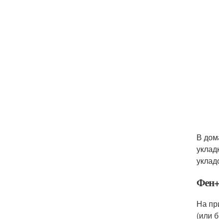
В дом
уклад
уклад
Фен+
На пр
(или 