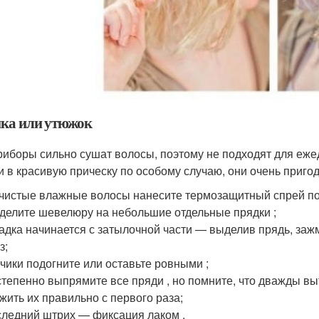
ка или утюжок
риборы сильно сушат волосы, поэтому не подходят для еже
и в красивую прическу по особому случаю, они очень пригод
чистые влажные волосы нанесите термозащитный спрей по
делите шевелюру на небольшие отдельные прядки ;
адка начинается с затылочной части — выделив прядь, заж
з;
чики подогните или оставьте ровными ;
тепенно выпрямите все пряди , но помните, что дважды вы
жить их правильно с первого раза;
ледний штрих — фиксация лаком .