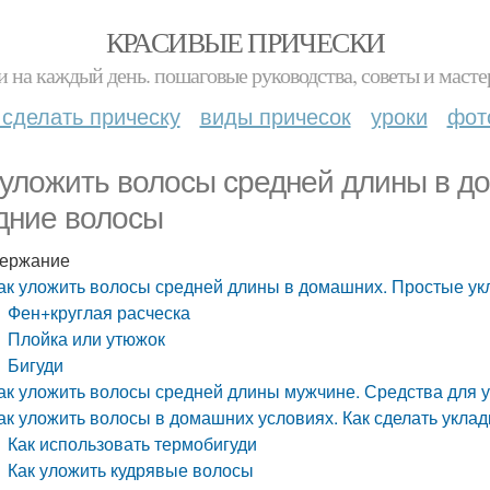
КРАСИВЫЕ ПРИЧЕСКИ
и на каждый день. пошаговые руководства, советы и масте
 сделать прическу
виды причесок
уроки
фот
 уложить волосы средней длины в д
дние волосы
ержание
ак уложить волосы средней длины в домашних. Простые ук
Фен+круглая расческа
Плойка или утюжок
Бигуди
ак уложить волосы средней длины мужчине. Средства для 
ак уложить волосы в домашних условиях. Как сделать укла
Как использовать термобигуди
Как уложить кудрявые волосы