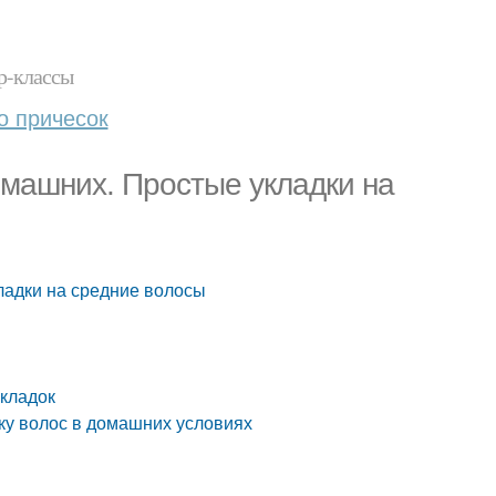
р-классы
о причесок
омашних. Простые укладки на
ладки на средние волосы
укладок
дку волос в домашних условиях