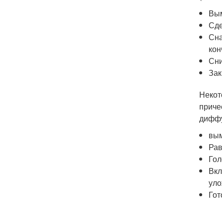
Вым
Сде
Сна
кон
Сни
Зак
Некот
приче
диффу
вым
Рав
Гол
Вкл
уло
Гот