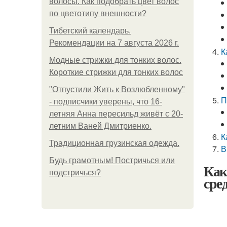
волосы. Как подобрать цвет волос
по цветотипу внешности?
Тибетский календарь.
Рекомендации на 7 августа 2026 г.
К
Модные стрижки для тонких волос.
Короткие стрижки для тонких волос
"Отпустили Жить к Возлюбленному"
П
- подписчики уверены, что 16-
летняя Анна пересильд живёт с 20-
летним Ваней Дмитриенко.
К
Традиционная грузинская одежда.
В
Будь грамотным! Постричься или
Как
подстричься?
сре