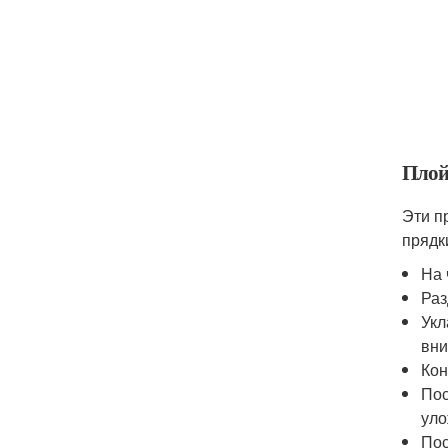
Плой
Эти п
прядк
На 
Раз
Укл
вни
Кон
Пос
уло
Пос