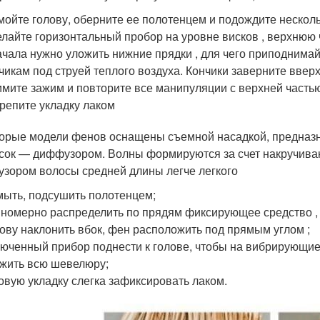
ойте голову, оберните ее полотенцем и подождите нескольк
лайте горизонтальный пробор на уровне висков , верхнюю 
чала нужно уложить нижние прядки , для чего приподнимайт
чикам под струей теплого воздуха. Кончики заверните вверх
мите зажим и повторите все манипуляции с верхней частью
репите укладку лаком
орые модели фенов оснащены съемной насадкой, предназ
сок — диффузором. Волны формируются за счет накручиван
зором волосы средней длины легче легкого
ыть, подсушить полотенцем;
номерно распределить по прядям фиксирующее средство , 
ову наклонить вбок, фен расположить под прямым углом ;
юченный прибор поднести к голове, чтобы на вибрирующие 
жить всю шевелюру;
овую укладку слегка зафиксировать лаком.