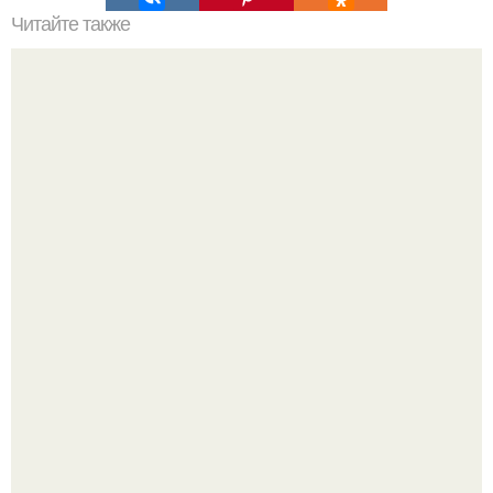
Читайте также
Прически для учителя. Создание имиджа учителя.
Решила я наконец то избавиться от этого зеркала,
думаю: весит, мешается, продам.