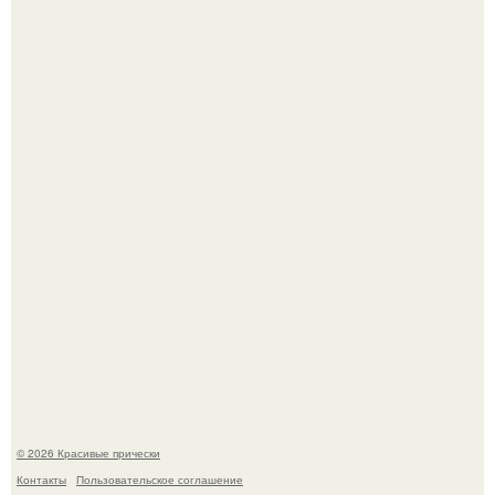
Ее величество, кстати, тоже одна из моих любимых
женских персонажей.
Алина загитова показала фото с выпускного в РАНХиГС.
© 2026 Красивые прически
Контакты
Пользовательское соглашение