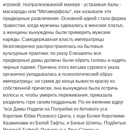
игровой, театрализованной манере - устраивая балы -
маскарады или "Метаморфозы", как называли эти
придворные развлечения. Основной идеей стала форма
травестии, когда мужчины одевались в женские платья,
а женщины вынуждены были примерить мужские
наряды. Самодержавная власть императрицы
безоговорочно распространялась на бытовые
культурные практики: по указу Елизаветы все
придворные дамы должны были обрить головы и надеть
черные парики. Причина этого весьма сурового указа
органично укладывалась в психологический образ
императрицы: не сумев до конца вывести краску из
собственной прически, она вынуждена была остричь
волосы и, чтобы умерить переживания, приказала
разделить горе своим подданным. По ее велению вдруг
"все Дамы Надели на Полуюбки из Китового уса
Короткие Юбки Розового Цвета, с еще Более Короткими
Казакинами из Белой Тафты, и Белые Шляпы, Подбитые
Розовой Тафтой, Поднятые с Двух Сторон и