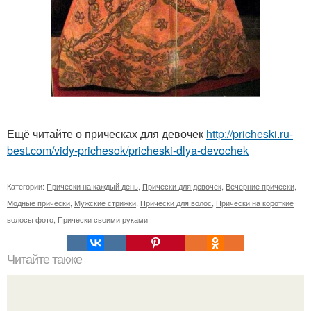
Ещё читайте о прическах для девочек
http://pricheski.ru-
best.com/vidy-prichesok/pricheski-dlya-devochek
Категории:
Прически на каждый день
,
Прически для девочек
,
Вечерние прически
,
Модные прически
,
Мужские стрижки
,
Прически для волос
,
Прически на короткие
волосы фото
,
Прически своими руками
Читайте также