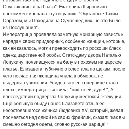
Спускающиеся на Глаза". Екатерина II иронично
прокомментировала эту ситуацию: "Окутанные Таким
Образом, мы Походили на Сумасшедших, но это Было
из Послушания".
Императрица проявляла заметную монаршую зависть к
нарядам своих придворных, особенно женщин, которые,
как ей казалось, могли превосходить по роскоши блеск
одежд царственной особы. Статс-даму двора Наталью
Лопухину, появившуюся на балу в похожем на царское
платье, Елизавета публично отхлестала по щекам, после
чего несчастная женщина упала в обморок, не
выдержав унижения. Увидев, что ее сопернице стало
плохо, императрица съязвила: "ништо ей, дуре! ", А
впоследствии подвергла Лопухину жестокой экзекуции.
Еще большую обиду нанес Елизавете отзыв ее
несостоявшегося жениха Людовика XV, который, желая
посмеяться над одной из своих фрейлин, сказал: "как вы
смешно сегодня одеты, словно русская царица! "