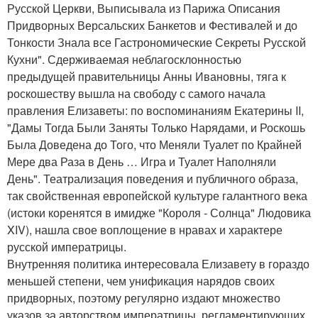
Русской Церкви, Выписывала из Парижа Описания
Придворных Версальских Банкетов и Фестивалей и до
Тонкости Знала все Гастрономические Секреты Русской
Кухни". Сдерживаемая неблагосклонностью
предыдущей правительницы Анны Ивановны, тяга к
роскошеству вышла на свободу с самого начала
правления Елизаветы: по воспоминаниям Екатерины II,
"Дамы Тогда Были Заняты Только Нарядами, и Роскошь
Была Доведена до Того, что Меняли Туалет по Крайней
Мере два Раза в День … Игра и Туалет Наполняли
День". Театрализация поведения и публичного образа,
так свойственная европейской культуре галантного века
(истоки коренятся в имидже "Короля - Солнца" Людовика
XIV), нашла свое воплощение в нравах и характере
русской императрицы.
Внутренняя политика интересовала Елизавету в гораздо
меньшей степени, чем унификация нарядов своих
придворных, поэтому регулярно издают множество
указов за авторством императрицы, регламентирующих