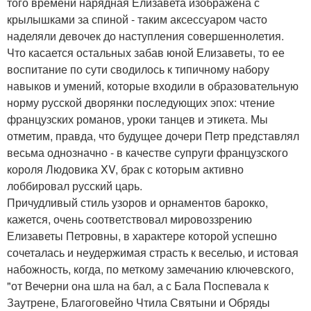
того времени нарядная Елизавета изображена с
крылышками за спиной - таким аксессуаром часто
наделяли девочек до наступления совершеннолетия.
Что касается остальных забав юной Елизаветы, то ее
воспитание по сути сводилось к типичному набору
навыков и умений, которые входили в образовательную
норму русской дворянки последующих эпох: чтение
французских романов, уроки танцев и этикета. Мы
отметим, правда, что будущее дочери Петр представлял
весьма однозначно - в качестве супруги французского
короля Людовика XV, брак с которым активно
лоббировал русский царь.
Причудливый стиль узоров и орнаментов барокко,
кажется, очень соответствовал мировоззрению
Елизаветы Петровны, в характере которой успешно
сочеталась и неудержимая страсть к веселью, и истовая
набожность, когда, по меткому замечанию ключевского,
"от Вечерни она шла на бал, а с Бала Поспевала к
Заутрене, Благоговейно Чтила Святыни и Обряды