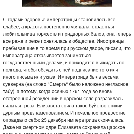
С годами здоровье императрицы становилось все
слабее, а красота постепенно увядала: страстная
любительница торжеств и придворных балов, она теперь
все реже и реже появлялась в обществе. Иностранцы,
пребывавшие в то время при русском дворе, писали, что
императрица отказывается заниматься
государственными делами, и приходится выжидать по
полгода, чтобы обсудить с ней подписание того или
иного письма или указа. Императрица была весьма
суеверна (на слово "Смерть" было наложено негласное
табу), а потому, когда осенью 1761 года во вновь
отстроенной резиденции в царском селе разразилась
сильная гроза, Елизавета сочла такое буйство стихии
дурным предзнаменованием. И печальное предвестие
оправдало себя: 25 декабря императрица скончалась.
Даже на смертном одре Елизавета сохраняла царское