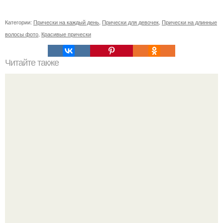
Категории:
Прически на каждый день
,
Прически для девочек
,
Прически на длинные
волосы фото
,
Красивые прически
Читайте также
Чай для волос?