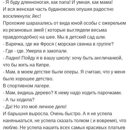
- Я буду длинноногая, как папа! И умная, как мама!
И вся женская часть будановских опушек радостно
воскликнула: йес!
Прохожие шарахались от вида юной особы с ожерельем
из резиновых змей ( которые выглядели весьма
правдоподобно) на шее. Мы в детский сад шли.
- Варечка, где же Фрося ( морская свинка в группе?
- Где - где. Умерла и закопали.
- Ладно! Пойду я в вашу школу: хочу быть англичанкой,
что бы жить на Кипре.
- Мам, в моем детстве были оперы. Я считаю, что у меня
было хорошее детство.
В спортивном лагере.
- Мам, видишь дерево? К нему надо ходить парочками.
- А ты ходила?
- Да! Но это моё личное дело!
И барышня выросла. Очень быстро. А я не успела
нанянькаться, не успела сказать толком ( и вовремя), что
люблю. Не успела нашить всех самых красивых платьев