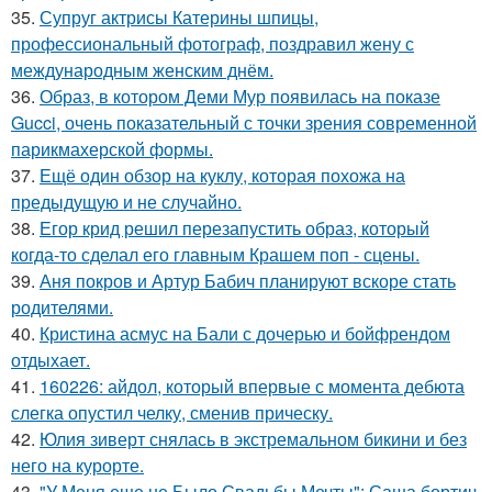
35.
Супруг актрисы Катерины шпицы,
профессиональный фотограф, поздравил жену с
международным женским днём.
36.
Образ, в котором Деми Мур появилась на показе
Gucci, очень показательный с точки зрения современной
парикмахерской формы.
37.
Ещё один обзор на куклу, которая похожа на
предыдущую и не случайно.
38.
Егор крид решил перезапустить образ, который
когда-то сделал его главным Крашем поп - сцены.
39.
Аня покров и Артур Бабич планируют вскоре стать
родителями.
40.
Кристина асмус на Бали с дочерью и бойфрендом
отдыхает.
41.
160226: айдол, который впервые с момента дебюта
слегка опустил челку, сменив прическу.
42.
Юлия зиверт снялась в экстремальном бикини и без
него на курорте.
43.
"У Меня еще не Было Свадьбы Мечты": Саша бортич