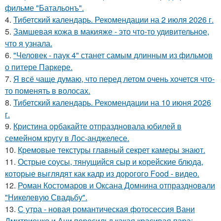
фильме "Батальонъ".
4.
Тибетский календарь. Рекомендации на 2 июля 2026 г.
5.
Замшевая кожа в макияже - это что-то удивительное,
что я узнала.
6.
"Человек - паук 4" станет самым длинным из фильмов
о питере Паркере.
7.
Я всё чаще думаю, что перед летом очень хочется что-
то поменять в волосах.
8.
Тибетский календарь. Рекомендации на 10 июня 2026
г.
9.
Кристина орбакайте отпраздновала юбилей в
семейном кругу в Лос-анджелесе.
10.
Кремовые текстуры главный секрет камеры знают.
11.
Острые соусы, тянущийся сыр и корейские блюда,
которые выглядят как кадр из дорогого Food - видео.
12.
Роман Костомаров и Оксана Домнина отпраздновали
"Никелевую Свадьбу".
13.
С утра - новая романтическая фотосессия Вани
Дмитриенко и Ани пересильд какая красивая пара: