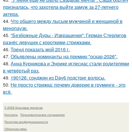
призналась, что захотела выйти замуж за 27-летнего
актера.
44.
Что общего между лысым мужчиной и женщиной в
менопаузе.
45.
"Безбожные Дуры - Извращенки": Герман Стерлигов
разнёс девушек с короткими стрижками.
46.
Тренд показать мой 2016 г.
47.
Объявлены номинанты на премию "оскар-2026".
48.
Анна Курникова и Энрике иглесиас стали родителями
в четвёртый раз.
49.
190126: сонджин из Day6 подстриг волосы.
50.
Не просто стрижка: почему доверие в груминге - это
всё.
© 2026 Красивые прически
Контакты
Пользовательское соглашение
Политика конфидециальности
Обратная связь