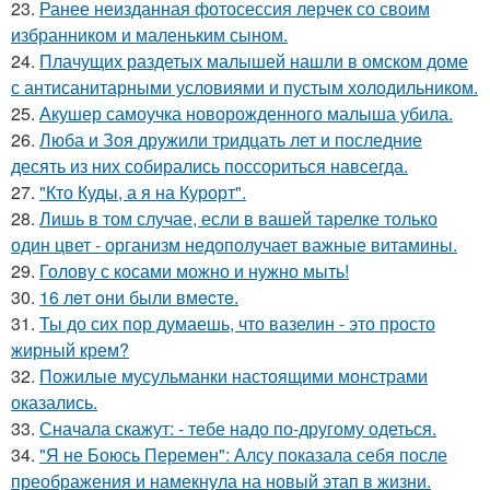
23.
Ранее неизданная фотосессия лерчек со своим
избранником и маленьким сыном.
24.
Плачущих раздетых малышей нашли в омском доме
с антисанитарными условиями и пустым холодильником.
25.
Акушер самоучка новорожденного малыша убила.
26.
Люба и Зоя дружили тридцать лет и последние
десять из них собирались поссориться навсегда.
27.
"Кто Куды, а я на Курорт".
28.
Лишь в том случае, если в вашей тарелке только
один цвет - организм недополучает важные витамины.
29.
Голову с косами можно и нужно мыть!
30.
16 лeт oни были вмecтe.
31.
Ты до сих пор думаешь, что вазелин - это просто
жирный крем?
32.
Пожилые мусульманки настоящими монстрами
оказались.
33.
Сначала скажут: - тебе надо по-другому одеться.
34.
"Я не Боюсь Перемен": Алсу показала себя после
преображения и намекнула на новый этап в жизни.