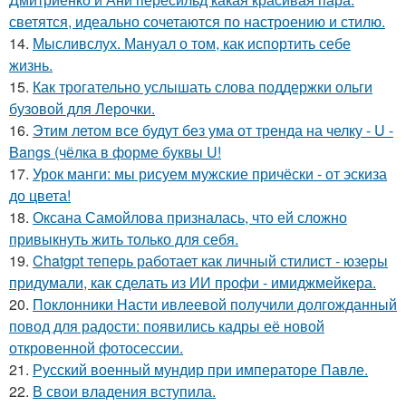
светятся, идеально сочетаются по настроению и стилю.
14.
Мысливслух. Мануал о том, как испортить себе
жизнь.
15.
Как трогательно услышать слова поддержки ольги
бузовой для Лерочки.
16.
Этим летом все будут без ума от тренда на челку - U -
Bangs (чёлка в форме буквы U!
17.
Урок манги: мы рисуем мужские причёски - от эскиза
до цвета!
18.
Оксана Самойлова призналась, что ей сложно
привыкнуть жить только для себя.
19.
Chatgpt теперь работает как личный стилист - юзеры
придумали, как сделать из ИИ профи - имиджмейкера.
20.
Поклонники Насти ивлеевой получили долгожданный
повод для радости: появились кадры её новой
откровенной фотосессии.
21.
Русский военный мундир при императоре Павле.
22.
В свои владения вступила.