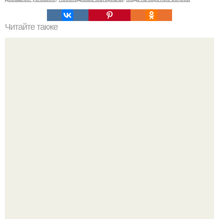
Читайте также
Маска для волос из белой глины в домашних условиях.
Белая глина для волос (каолин)