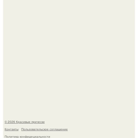
Женственность создают не дорогие вещи, а детали.
Ее величество, кстати, тоже одна из моих любимых
женских персонажей.
© 2026 Красивые прически
Контакты
Пользовательское соглашение
Политика конфидециальности