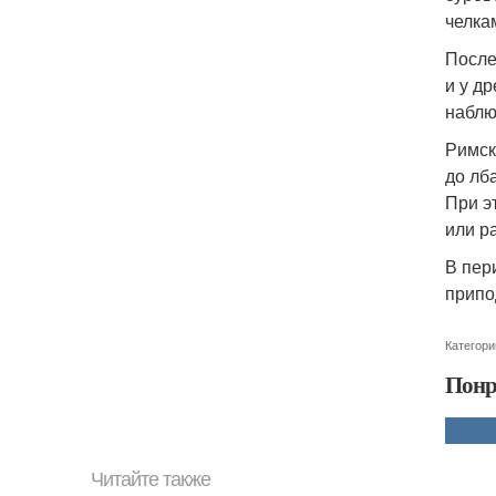
челка
После
и у д
наблю
Римск
до лб
При э
или р
В пер
припо
Категори
Понр
Читайте также