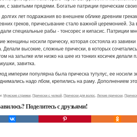
ми, с завитыми прядями. Богатые патриции прическам сво
 долгих лет подражания во внешнем облике древним грекам 
ревних греков, причесывание стало важной церемонией. За
дали специальные рабы - тонсорес и кипасис. Патриции мно
ие женщины носили прическу, которая состояла из завивки 
а. Делали высокие, сложные прически, в которых сочеталис
том на затылке или низко на шее из тонких косичек делали п
акушки, завитка.
иод империи популярна была прическа тутулус, ее носили 
днимались надо лбом, крепились на раму. Дополнением эт
и:
Мужские стрижки
,
Прически с челкой
,
Прически для волос
,
Легкие прически
,
Прическ
авилось? Поделитесь с друзьями!