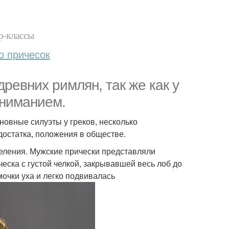
р-классы
о причесок
ревних римлян, так же как у
вниманием.
новные силуэты у греков, несколько
достатка, положения в обществе.
еления. Мужские прически представляли
ска с густой челкой, закрывавшей весь лоб до
мочки уха и легко подвивалась