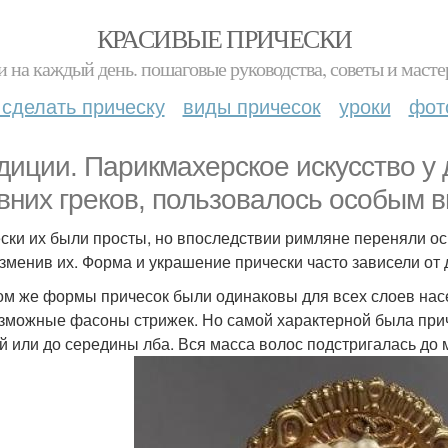
КРАСИВЫЕ ПРИЧЕСКИ
и на каждый день. пошаговые руководства, советы и масте
 сделать прическу
виды причесок
уроки
фот
диции. Парикмахерское искусство у д
вних греков, пользовалось особым 
ски их были просты, но впоследствии римляне переняли ос
зменив их. Форма и украшение прически часто зависели от 
ом же формы причесок были одинаковы для всех слоев нас
зможные фасоны стрижек. Но самой характерной была приче
й или до середины лба. Вся масса волос подстригалась до 