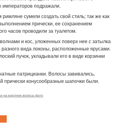
их императоров подражали.
римляне сумели создать свой стиль; так же как
 выполнением прически, ее сохранением
го часов проводили за туалетом.
волнами и кос, уложенных поверх нее с затылка
ь разного вида локоны, расположенные ярусами.
лоский пучок, укладывали его в виде корзинки
знатные патрицианки. Волосы завивались,
ой прически конусообразные шапочки были.
и на короткие волосы фото