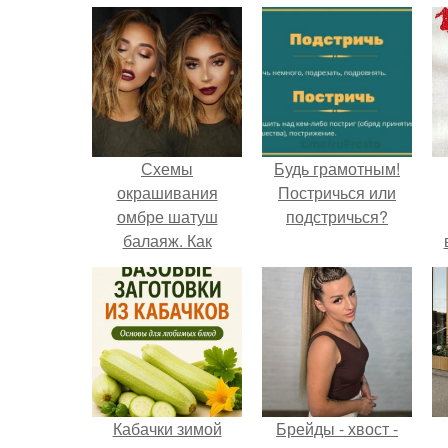
Схемы
Будь грамотным!
окрашивания
Постричься или
омбре шатуш
подстричься?
балаяж. Как
выбрать
окрашивание для
себя
Кабачки зимой
Брейды - хвост -