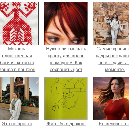
Мокошь:
Нужно ли смывать
Самые красив
единственная
краску для волос
кадры рождают
богиня, которая
шампунем. Как
не в студии, а
вошла в пантеон
сохранить цвет
моменте.
князя Владимира.
окрашенных волос
надолго – советы
Это не просто
Жил - был дракон.
Ее величество