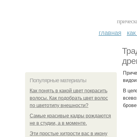
прическ
главная
как
Тра
дре
Приче
видои
Популярные материалы
В цел
Как понять в какой цвет покрасить
всево
волосы. Как подобрать цвет волос
брове
по цветотипу внешности?
Самые красивые кадры рождаются
не в студии, а в моменте.
Эти простые хитрости вас в икону