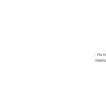
. На 
хорош