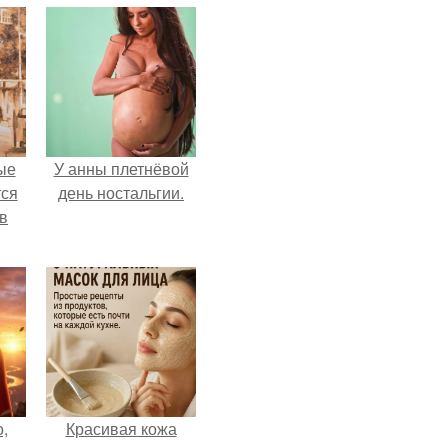
ые
У анны плетнёвой
ся
день ностальгии.
 в
,
Красивая кожа