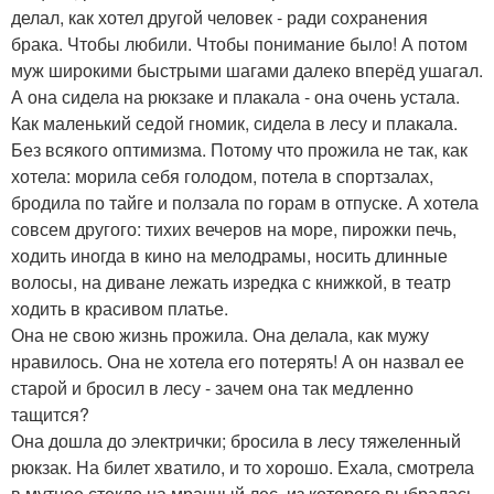
делал, как хотел другой человек - ради сохранения
брака. Чтобы любили. Чтобы понимание было! А потом
муж широкими быстрыми шагами далеко вперёд ушагал.
А она сидела на рюкзаке и плакала - она очень устала.
Как маленький седой гномик, сидела в лесу и плакала.
Без всякого оптимизма. Потому что прожила не так, как
хотела: морила себя голодом, потела в спортзалах,
бродила по тайге и ползала по горам в отпуске. А хотела
совсем другого: тихих вечеров на море, пирожки печь,
ходить иногда в кино на мелодрамы, носить длинные
волосы, на диване лежать изредка с книжкой, в театр
ходить в красивом платье.
Она не свою жизнь прожила. Она делала, как мужу
нравилось. Она не хотела его потерять! А он назвал ее
старой и бросил в лесу - зачем она так медленно
тащится?
Она дошла до электрички; бросила в лесу тяжеленный
рюкзак. На билет хватило, и то хорошо. Ехала, смотрела
в мутное стекло на мрачный лес, из которого выбралась