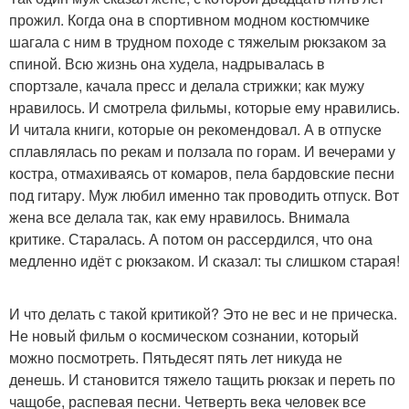
прожил. Когда она в спортивном модном костюмчике
шагала с ним в трудном походе с тяжелым рюкзаком за
спиной. Всю жизнь она худела, надрывалась в
спортзале, качала пресс и делала стрижки; как мужу
нравилось. И смотрела фильмы, которые ему нравились.
И читала книги, которые он рекомендовал. А в отпуске
сплавлялась по рекам и ползала по горам. И вечерами у
костра, отмахиваясь от комаров, пела бардовские песни
под гитару. Муж любил именно так проводить отпуск. Вот
жена все делала так, как ему нравилось. Внимала
критике. Старалась. А потом он рассердился, что она
медленно идёт с рюкзаком. И сказал: ты слишком старая!
И что делать с такой критикой? Это не вес и не прическа.
Не новый фильм о космическом сознании, который
можно посмотреть. Пятьдесят пять лет никуда не
денешь. И становится тяжело тащить рюкзак и переть по
чащобе, распевая песни. Четверть века человек все