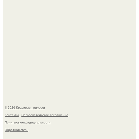
Красивая кожа начинается не с дорогой косметики, а с
правильного ухода.
Это снова случилось ….
© 2026 Красивые прически
Контакты
Пользовательское соглашение
Политика конфидециальности
Обратная связь