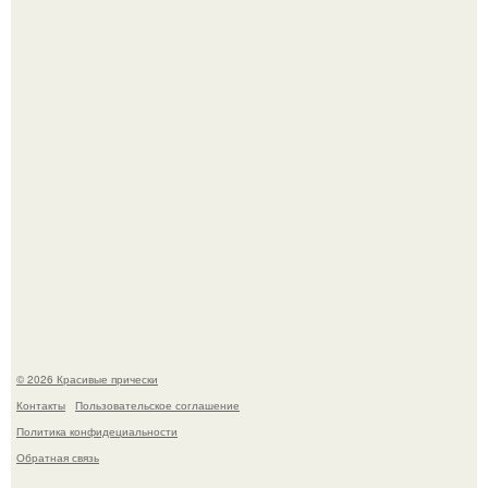
центре внимания!
Борющийся с раком поджелудочной железы Евгений
Алдонин вернулся в Москву после почти года лечения в
Германии.
© 2026 Красивые прически
Контакты
Пользовательское соглашение
Политика конфидециальности
Обратная связь