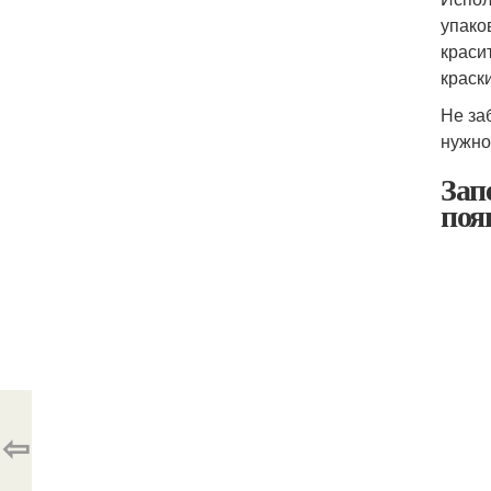
упако
краси
краск
Не за
нужно
Зап
поя
⇦