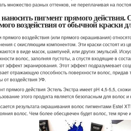
ать множество разных оттенков, не переплачивая на посто
 наносить пигмент прямого действия. 
мого воздействия от обычной краски д
и прямого воздействия (или прямого окрашивания) относятс
нения с окисляющим компонентом. Эти краски состоят из ц
каются в виде масок, шампуней, или других эмульсий. Иск
хности волос, заполняя пустоты, а спустя входящие в сос
ют эффект экранирования. Этот эффект подразумевает созд
вает отражающую способность поверхности волос, придав т
ы от воздействия УФ.
нт прямого действия Эстель Экстра имеет рН 4,5-5,5, схожи
ьзование этого продукта является безопасным для волос и 
асается результата окрашивания волос пигментами Estel XTRO
тояния волос. Чем более обесцвечен будет волос, тем ярче и