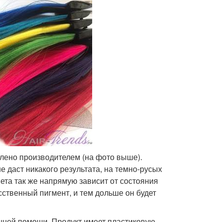
явлено производителем (на фото выше).
 даст никакого результата, на темно-русых
вета так же напрямую зависит от состояния
усственный пигмент, и тем дольше он будет
онней помощи. Продукт имеет пластиковую