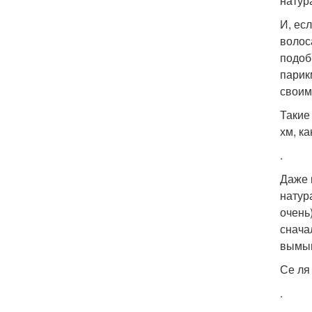
натур
И, ес
волос
подоб
парик
своим
Такие
хм, к
.
Даже 
натур
очень
снача
вымыв
Се ля
.