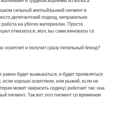
 маленькие и трудноискорнимы из волоса.
слишком сильный желтый/рыжий пигмент в
росто дилетантский подход, неправильно
к работа на убогих материалах. Просто
решил отмазаться, мол, вы сами виноваты со
ас осветлит и получит сразу пепельный блонд?
е равно будет вымываться, и будет проявляться
, если хорошо осветлили, или рыжий, если не
оторая может закрасить седину) работает так: она
ный пигмент. Так вот этот пигмент со временем