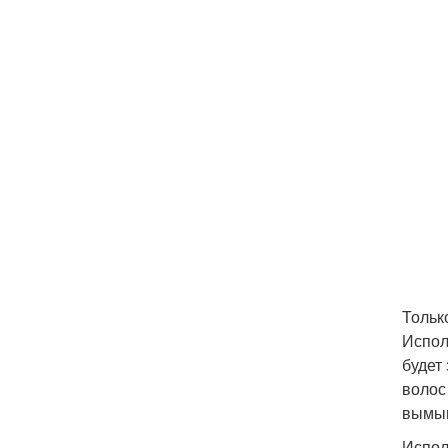
Тольк
Испол
будет
волос
вымыв
Испол