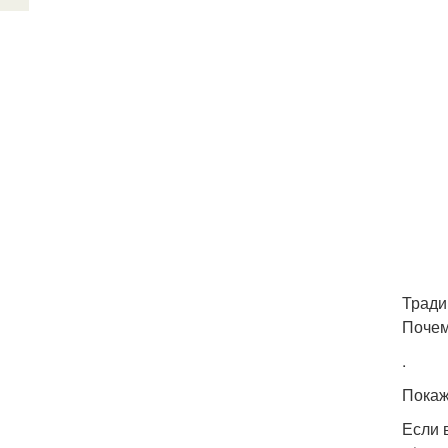
Тради
Почем
.
Покажи
Если 