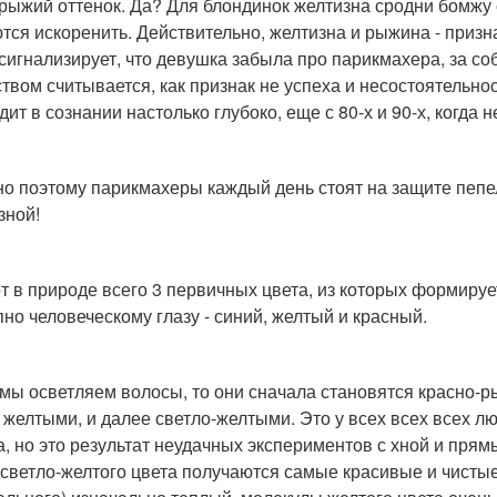
 рыжий оттенок. Да? Для блондинок желтизна сродни бомжу с
тся искоренить. Действительно, желтизна и рыжина - призн
 сигнализирует, что девушка забыла про парикмахера, за со
твом считывается, как признак не успеха и несостоятельно
идит в сознании настолько глубоко, еще с 80-х и 90-х, когда
о поэтому парикмахеры каждый день стоят на защите пепе
зной!
от в природе всего 3 первичных цвета, из которых формируе
пно человеческому глазу - синий, желтый и красный.
 мы осветляем волосы, то они сначала становятся красно-
 желтыми, и далее светло-желтыми. Это у всех всех всех лю
а, но это результат неудачных экспериментов с хной и прям
 светло-желтого цвета получаются самые красивые и чистые 