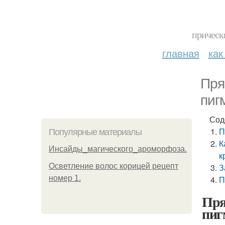
прическ
главная
как
Пря
пиг
Сод
П
Популярные материалы
К
Инсайды_магического_ароморфоза.
к
Осветление волос корицей рецепт
З
номер 1.
П
Пря
пиг