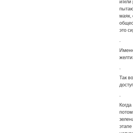
и/или
пытаю
маяк,
общес
это с
.
Именн
желти
.
Так в
досту
.
Когда
потом
зелен
этапе