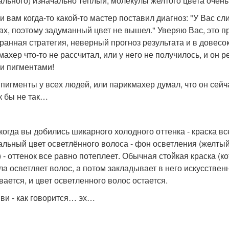
ального) изначально теплый, молекулы желтого цвета очень
ли вам когда-то какой-то мастер поставил диагноз: "У Вас 
ах, поэтому задуманный цвет не вышел." Уверяю Вас, это п
ранная стратегия, неверный прогноз результата и в довесо
махер что-то не рассчитал, или у него не получилось, и он 
и пигментами!
 пигменты у всех людей, или парикмахер думал, что он сейч
ак бы не так…
когда вы добились шикарного холодного оттенка - краска вс
альный цвет осветлённого волоса - фон осветления (желтый
) - оттенок все равно потеплеет. Обычная стойкая краска (к
ла осветляет волос, а потом закладывает в него искусствен
ается, и цвет осветленного волос остается.
 ви - как говорится… эх…