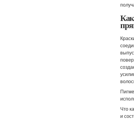
получ
Как
пря
Краск
соеди
выпус
повер
созда
усили
волос
Пигме
испол
Что к
и сос