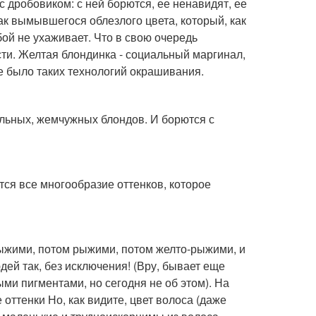
 дробовиком: с ней борются, ее ненавидят, ее
ак вымывшегося облезлого цвета, который, как
бой не ухаживает. Что в свою очередь
сти. Желтая блондинка - социальный маргинал,
 не было таких технологий окрашивания.
льных, жемчужных блондов. И борются с
тся все многообразие оттенков, которое
рыжими, потом рыжими, потом желто-рыжими, и
дей так, без исключения! (Вру, бывает еще
ыми пигментами, но сегодня не об этом). На
оттенки Но, как видите, цвет волоса (даже