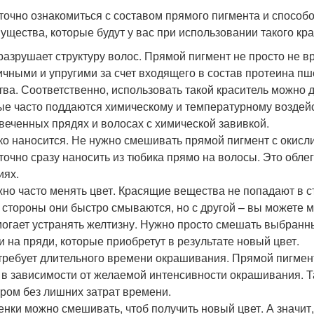
точно ознакомиться с составом прямого пигмента и способо
ущества, которые будут у вас при использовании такого кр
 разрушает структуру волос. Прямой пигмент не просто не в
ичными и упругими за счет входящего в состав протеина п
тва. Соответственно, использовать такой краситель можно 
ые часто поддаются химическому и температурному воздейс
веченных прядях и волосах с химической завивкой.
гко наносится. Не нужно смешивать прямой пигмент с окисл
точно сразу наносить из тюбика прямо на волосы. Это обле
иях.
жно часто менять цвет. Красящие вещества не попадают в ст
 стороны они быстро смываются, но с другой – вы можете м
могает устранять желтизну. Нужно просто смешать выбранн
и на пряди, которые приобретут в результате новый цвет.
 требует длительного времени окрашивания. Прямой пигмент
 в зависимости от желаемой интенсивности окрашивания. Т
тром без лишних затрат времени.
тенки можно смешивать, чтоб получить новый цвет. А значит