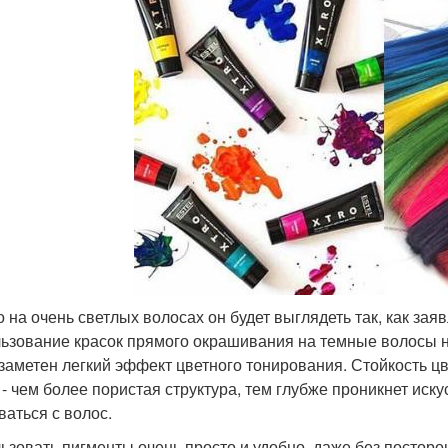
о на очень светлых волосах он будет выглядеть так, как за
ьзование красок прямого окрашивания на темные волосы не
 заметен легкий эффект цветного тонирования. Стойкость ц
 - чем более пористая структура, тем глубже проникнет иск
аться с волос.
ьзовать пигменты очень просто и удобно, даже без постор