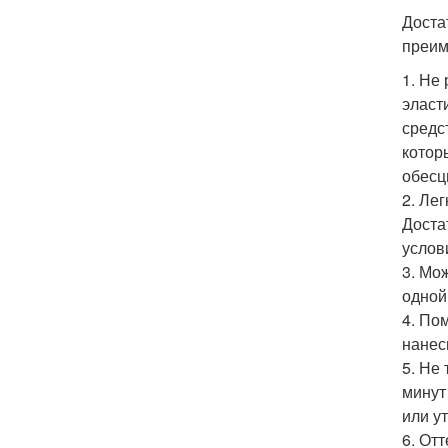
Доста
преим
1. Не
эласт
средс
котор
обесц
2. Ле
Доста
услов
3. Мо
одной
4. По
нанес
5. Не
минут
или у
6. От