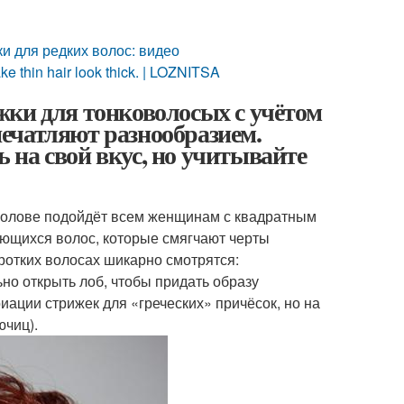
ки для редких волос: видео
hin hair look thick. | LOZNITSA
жки для тонковолосых с учётом
ечатляют разнообразием.
на свой вкус, но учитывайте
голове подойдёт всем женщинам с квадратным
ьющихся волос, которые смягчают черты
ротких волосах шикарно смотрятся:
ьно открыть лоб, чтобы придать образу
иации стрижек для «греческих» причёсок, но на
ючиц).