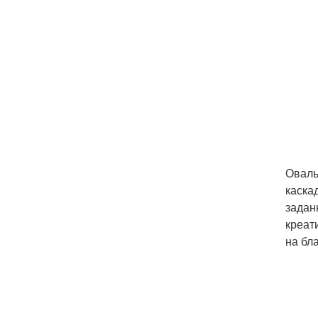
Оваль
каска
задан
креат
на бл