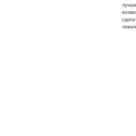
лучше
возмо
сдела
тяжел