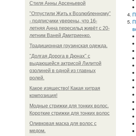
Стиля Анны Арсеньевой
"Отпустили Жить к Возлюбленному"
П
- подписчики уверены, что 16-
П
летняя Анна пересильд живёт с 20-
в
летним Ваней Дмитриенко.
Традиционная грузинская одежда.
"Долгая Дорога в Дюнах" с
выдающейся актрисой Лилитой
озолиней в одной из главных
ролей.
Какое изящество! Какая хитрая
композиция!
Модные стрижки для тонких волос.
Короткие стрижки для тонких волос
Оливковая маска для волос с
медом.