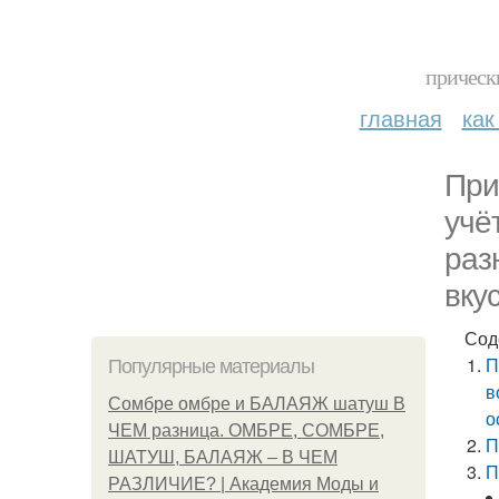
прическ
главная
как
При
учё
раз
вку
Сод
П
Популярные материалы
в
Сомбре омбре и БАЛАЯЖ шатуш В
о
ЧЕМ разница. ОМБРЕ, СОМБРЕ,
П
ШАТУШ, БАЛАЯЖ – В ЧЕМ
П
РАЗЛИЧИЕ? | Академия Моды и