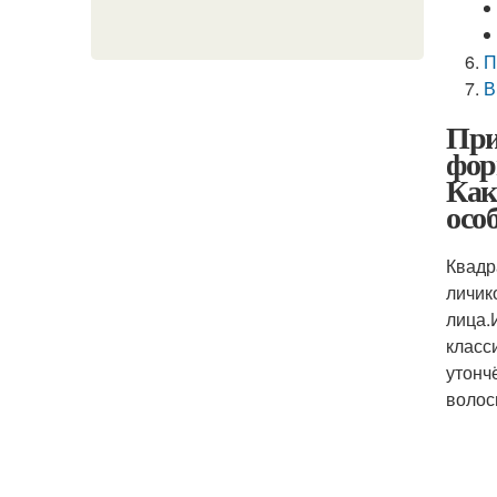
П
В
При
фор
Как
осо
Квадр
личик
лица.
класс
утонч
волос