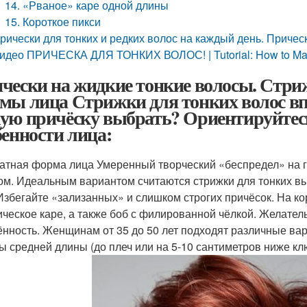
14. «Рваное» каре одной длины
15. Короткое пикси
рически для тонких и редких волос на каждый день. Причес
идео ПРИЧЕСКА ДЛЯ ТОНКИХ ВОЛОС! | Tutorial: How to Make t
чески на жидкие тонкие волосы. Стри
мы лица Стрижки для тонких волос вп
ую причёску выбрать? Ориентируйтесь 
бенности лица:
атная форма лица Умеренный творческий «беспредел» на 
ом. Идеальным вариантом считаются стрижки для тонких в
Избегайте «зализанных» и слишком строгих причёсок. На ко
ическое каре, а также боб с филированной чёлкой. Желател
ённость. Женщинам от 35 до 50 лет подходят различные вар
ы средней длины (до плеч или на 5-10 сантиметров ниже кл