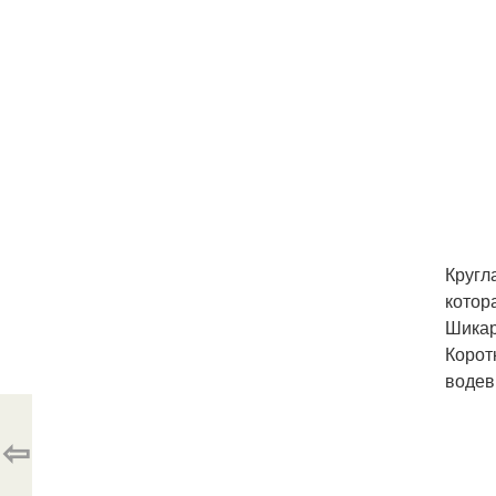
Кругл
котор
Шикар
Корот
водев
⇦