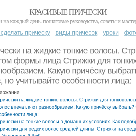
КРАСИВЫЕ ПРИЧЕСКИ
и на каждый день. пошаговые руководства, советы и масте
 сделать прическу
виды причесок
уроки
фот
чески на жидкие тонкие волосы. Стр
том формы лица Стрижки для тонких
нообразием. Какую причёску выбрат
с, но учитывайте особенности лица:
ержание
рически на жидкие тонкие волосы. Стрижки для тонковолос
олос впечатляют разнообразием. Какую причёску выбрать? 
собенности лица:
рически на тонкие волосы в домашних условиях. Как подоб
рически для редких волос средней длины. Стрижки на сред
Удлиненный боб