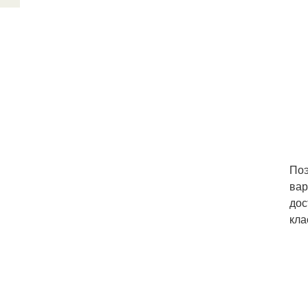
Поэ
вар
дос
кла