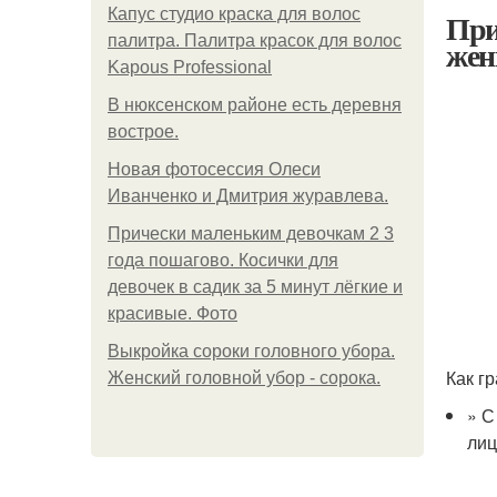
Капус студио краска для волос
При
палитра. Палитра красок для волос
жен
Kapous Professional
В нюксенском районе есть деревня
вострое.
Новая фотосессия Олеси
Иванченко и Дмитрия журавлева.
Прически маленьким девочкам 2 3
года пошагово. Косички для
девочек в садик за 5 минут лёгкие и
красивые. Фото
Выкройка сороки головного убора.
Как г
Женский головной убор - сорока.
» С
лиц