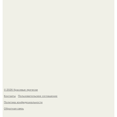
Красивая кожа начинается не с дорогой косметики, а с
правильного ухода.
Моника беллуччи, наша вечная икона стиля, снова в
центре внимания!
© 2026 Красивые прически
Контакты
Пользовательское соглашение
Политика конфидециальности
Обратная связь