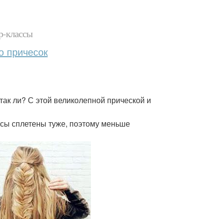
р-классы
о причесок
так ли? С этой великолепной прической и
осы сплетены туже, поэтому меньше