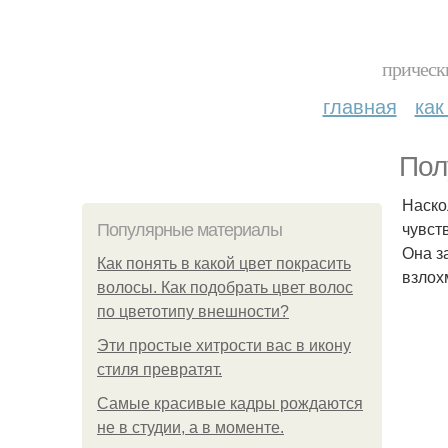
прическ
главная
как
Пол
Наско
чувст
Популярные материалы
Она з
Как понять в какой цвет покрасить
взлох
волосы. Как подобрать цвет волос
по цветотипу внешности?
Эти простые хитрости вас в икону
стиля превратят.
Самые красивые кадры рождаются
не в студии, а в моменте.