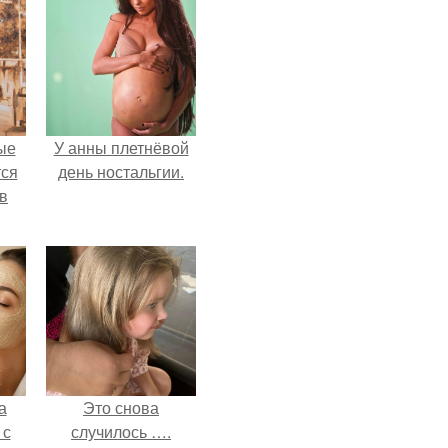
ые
У анны плетнёвой
ся
день ностальгии.
 в
а
Это снова
 с
случилось ….