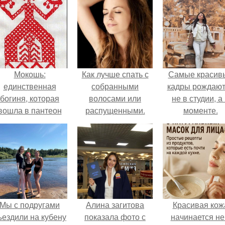
Мокошь:
Как лучше спать с
Самые красив
единственная
собранными
кадры рождают
богиня, которая
волосами или
не в студии, а
вошла в пантеон
распущенными.
моменте.
князя Владимира.
Эффективный уход
за волосами перед
сном для их
ночного
восстановления
Мы с подругами
Алина загитова
Красивая кож
ъездили на кубену
показала фото с
начинается не