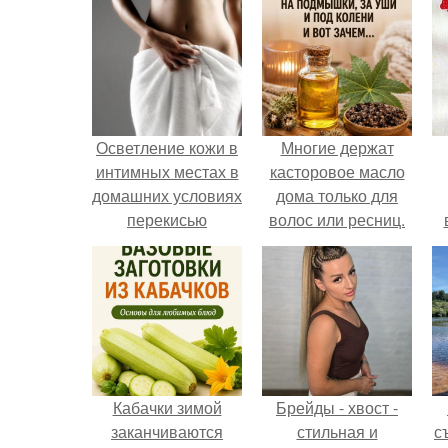
Осветление кожи в
Многие держат
интимных местах в
касторовое масло
домашних условиях
дома только для
перекисью
волос или ресниц.
водорода. Причины
потемнения
Кабачки зимой
Брейды - хвост -
заканчиваются
стильная и
с