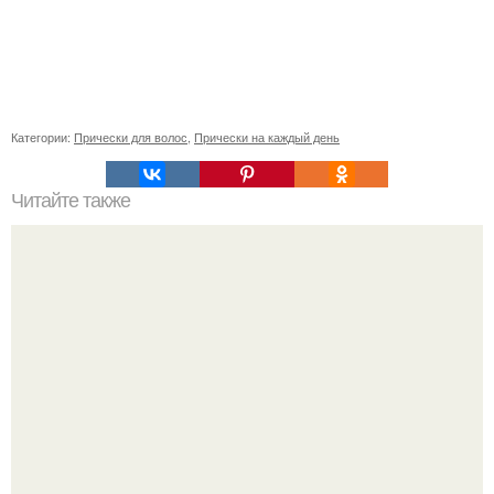
Категории:
Прически для волос
,
Прически на каждый день
Читайте также
Как сохранить кудри до утра. Укладка будет держаться
весь день: 8 подсказок, как сохранить завивку до самого
вечера