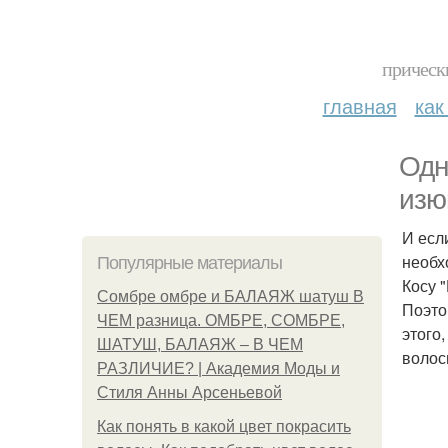
прическ
главная
как
Одн
изю
И есл
необх
Популярные материалы
Косу 
Сомбре омбре и БАЛАЯЖ шатуш В
Поэто
ЧЕМ разница. ОМБРЕ, СОМБРЕ,
этого
ШАТУШ, БАЛАЯЖ – В ЧЕМ
волос
РАЗЛИЧИЕ? | Академия Моды и
Стиля Анны Арсеньевой
Как понять в какой цвет покрасить