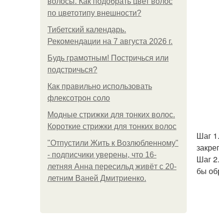
волосы. Как подобрать цвет волос
по цветотипу внешности?
Тибетский календарь.
Рекомендации на 7 августа 2026 г.
Будь грамотным! Постричься или
подстричься?
Как правильно использовать
флексотрон соло
Модные стрижки для тонких волос.
Короткие стрижки для тонких волос
Шаг 1
"Отпустили Жить к Возлюбленному"
закре
- подписчики уверены, что 16-
Шаг 2
летняя Анна пересильд живёт с 20-
бы об
летним Ваней Дмитриенко.