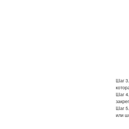
Шаг 3
котор
Шаг 4
закре
Шаг 5
или ш