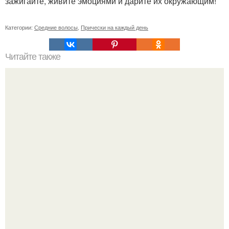
зажигайте, живите эмоциями и дарите их окружающим!
Категории:
Средние волосы
,
Прически на каждый день
Читайте также
Схемы окрашивания омбре шатуш балаяж. Как выбрать
окрашивание для себя