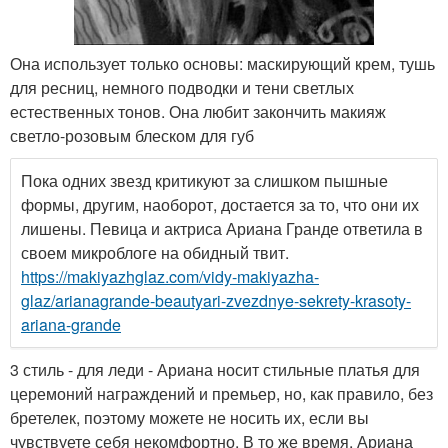
Она использует только основы: маскирующий крем, тушь
для ресниц, немного подводки и тени светлых
естественных тонов. Она любит закончить макияж
светло-розовым блеском для губ
Пока одних звезд критикуют за слишком пышные
формы, другим, наоборот, достается за то, что они их
лишены. Певица и актриса Ариана Гранде ответила в
своем микроблоге на обидный твит.
https://makiyazhglaz.com/vidy-makiyazha-
glaz/arianagrande-beautyari-zvezdnye-sekrety-krasoty-
ariana-grande
3 стиль - для леди - Ариана носит стильные платья для
церемоний награждений и премьер, но, как правило, без
бретелек, поэтому можете не носить их, если вы
чувствуете себя некомфортно. В то же время, Ариана