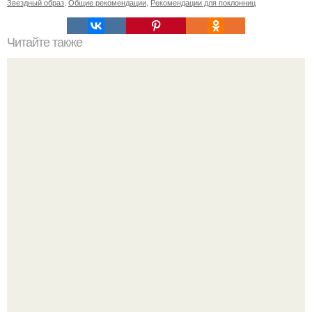
Звездный образ
,
Общие рекомендации
,
Рекомендации для поклонниц
Читайте также
Фотографии на сентябрь? 1 сентября.
Многие держат касторовое масло дома только для волос